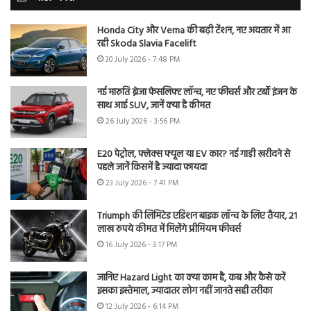
Honda City और Verna की बढ़ी टेंशन, नए अवतार में आ
रही Skoda Slavia Facelift
30 July 2026 - 7:48 PM
नई मारुति ब्रेजा फेसलिफ्ट लॉन्च, नए फीचर्स और टर्बो इंजन के
साथ आई SUV, जानें क्या है कीमत
26 July 2026 - 3:56 PM
E20 पेट्रोल, फ्लेक्स फ्यूल या EV कार? नई गाड़ी खरीदने से
पहले जानें किसमें है ज्यादा फायदा
23 July 2026 - 7:41 PM
Triumph की लिमिटेड एडिशन बाइक लॉन्च के लिए तैयार, 21
लाख रुपये कीमत में मिलेंगे प्रीमियम फीचर्स
16 July 2026 - 3:17 PM
जानिए Hazard Light का क्या काम है, कब और कैसे करें
इसका इस्तेमाल, ज्यादातर लोग नहीं जानते सही तरीका
12 July 2026 - 6:14 PM