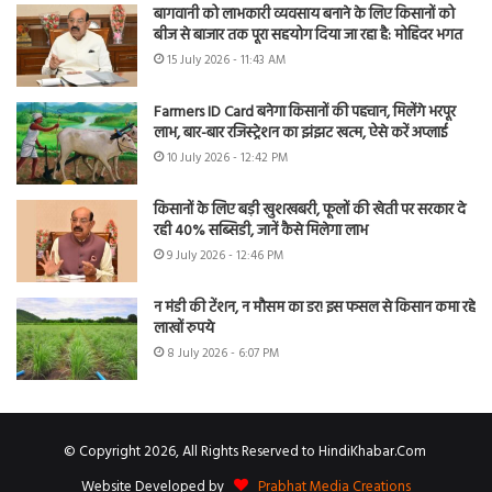
बागवानी को लाभकारी व्यवसाय बनाने के लिए किसानों को
बीज से बाजार तक पूरा सहयोग दिया जा रहा है: मोहिंदर भगत
15 July 2026 - 11:43 AM
Farmers ID Card बनेगा किसानों की पहचान, मिलेंगे भरपूर
लाभ, बार-बार रजिस्ट्रेशन का झंझट खत्म, ऐसे करें अप्लाई
10 July 2026 - 12:42 PM
किसानों के लिए बड़ी खुशखबरी, फूलों की खेती पर सरकार दे
रही 40% सब्सिडी, जानें कैसे मिलेगा लाभ
9 July 2026 - 12:46 PM
न मंडी की टेंशन, न मौसम का डर! इस फसल से किसान कमा रहे
लाखों रुपये
8 July 2026 - 6:07 PM
© Copyright 2026, All Rights Reserved to HindiKhabar.Com
Website Developed by
Prabhat Media Creations