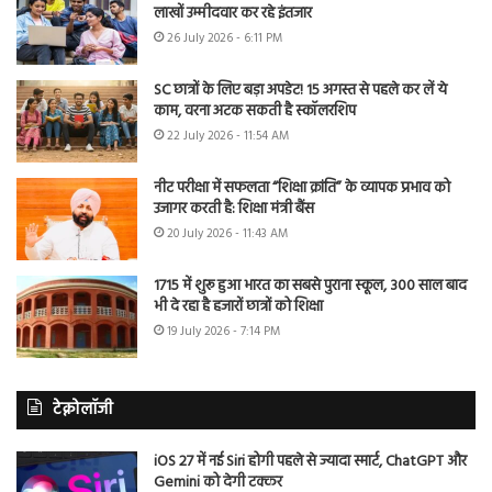
लाखों उम्मीदवार कर रहे इंतजार
26 July 2026 - 6:11 PM
SC छात्रों के लिए बड़ा अपडेट! 15 अगस्त से पहले कर लें ये
काम, वरना अटक सकती है स्कॉलरशिप
22 July 2026 - 11:54 AM
नीट परीक्षा में सफलता “शिक्षा क्रांति” के व्यापक प्रभाव को
उजागर करती है: शिक्षा मंत्री बैंस
20 July 2026 - 11:43 AM
1715 में शुरू हुआ भारत का सबसे पुराना स्कूल, 300 साल बाद
भी दे रहा है हजारों छात्रों को शिक्षा
19 July 2026 - 7:14 PM
टेक्नोलॉजी
iOS 27 में नई Siri होगी पहले से ज्यादा स्मार्ट, ChatGPT और
Gemini को देगी टक्कर