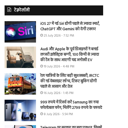
टेक्नोलॉजी
iOS 27 में नई Siri होगी पहले से ज्यादा स्मार्ट,
ChatGPT और Gemini को देगी टक्कर
25 July 2026 - 7:52 PM
Audi और Apple के पूर्व डिजाइनरों ने बनाई
लग्जरी इलेक्ट्रिक बग्गी, 100 किमी से ज्यादा
की रेंज के साथ आएगी यह अनोखी EV
19 July 2026 - 4:48 PM
रेल यात्रियों के लिए बड़ी खुशखबरी, IRCTC
की नई वेबसाइट लॉन्च, टिकट बुकिंग होगी
पहले से आसान और तेज
16 July 2026 - 1:45 PM
999 रुपये में रिजर्व करें Samsung का नया
फोल्डेबल फोन, मिलेंगे 2799 रुपये के फायदे
8 July 2026 - 5:54 PM
Telegram पर सरकार का बड़ा एक्शन, फिल्में