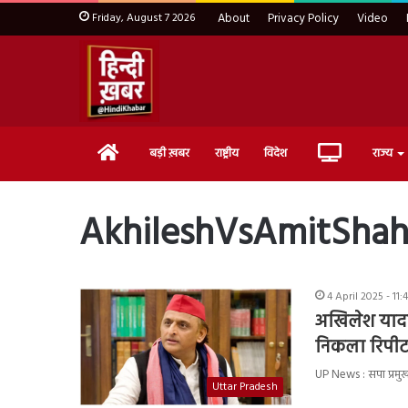
Friday, August 7 2026
About
Privacy Policy
Video
Home
Live
बड़ी ख़बर
राष्ट्रीय
विदेश
राज्य
TV
AkhileshVsAmitSha
4 April 2025 - 11
अखिलेश यादव
निकला रिपीट,
UP News : सपा प्रमुख 
Uttar Pradesh