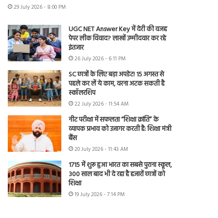
29 July 2026 - 8:00 PM
UGC NET Answer Key में देरी की वजह
पेपर लीक विवाद? लाखों उम्मीदवार कर रहे
इंतजार
26 July 2026 - 6:11 PM
SC छात्रों के लिए बड़ा अपडेट! 15 अगस्त से
पहले कर लें ये काम, वरना अटक सकती है
स्कॉलरशिप
22 July 2026 - 11:54 AM
नीट परीक्षा में सफलता “शिक्षा क्रांति” के
व्यापक प्रभाव को उजागर करती है: शिक्षा मंत्री
बैंस
20 July 2026 - 11:43 AM
1715 में शुरू हुआ भारत का सबसे पुराना स्कूल,
300 साल बाद भी दे रहा है हजारों छात्रों को
शिक्षा
19 July 2026 - 7:14 PM