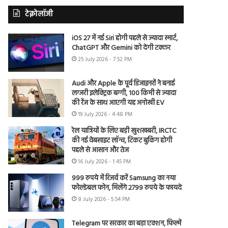
टेक्नोलॉजी
iOS 27 में नई Siri होगी पहले से ज्यादा स्मार्ट,
ChatGPT और Gemini को देगी टक्कर
25 July 2026 - 7:52 PM
Audi और Apple के पूर्व डिजाइनरों ने बनाई
लग्जरी इलेक्ट्रिक बग्गी, 100 किमी से ज्यादा
की रेंज के साथ आएगी यह अनोखी EV
19 July 2026 - 4:48 PM
रेल यात्रियों के लिए बड़ी खुशखबरी, IRCTC
की नई वेबसाइट लॉन्च, टिकट बुकिंग होगी
पहले से आसान और तेज
16 July 2026 - 1:45 PM
999 रुपये में रिजर्व करें Samsung का नया
फोल्डेबल फोन, मिलेंगे 2799 रुपये के फायदे
8 July 2026 - 5:54 PM
Telegram पर सरकार का बड़ा एक्शन, फिल्में