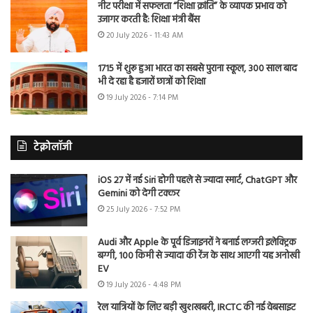
नीट परीक्षा में सफलता “शिक्षा क्रांति” के व्यापक प्रभाव को
उजागर करती है: शिक्षा मंत्री बैंस
20 July 2026 - 11:43 AM
1715 में शुरू हुआ भारत का सबसे पुराना स्कूल, 300 साल बाद
भी दे रहा है हजारों छात्रों को शिक्षा
19 July 2026 - 7:14 PM
टेक्नोलॉजी
iOS 27 में नई Siri होगी पहले से ज्यादा स्मार्ट, ChatGPT और
Gemini को देगी टक्कर
25 July 2026 - 7:52 PM
Audi और Apple के पूर्व डिजाइनरों ने बनाई लग्जरी इलेक्ट्रिक
बग्गी, 100 किमी से ज्यादा की रेंज के साथ आएगी यह अनोखी
EV
19 July 2026 - 4:48 PM
रेल यात्रियों के लिए बड़ी खुशखबरी, IRCTC की नई वेबसाइट