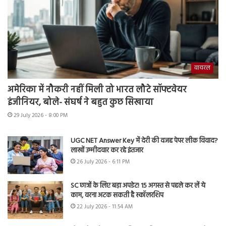
वायरल
अमेरिका में नौकरी नहीं मिली तो भारत लौटे सॉफ्टवेयर
इंजीनियर, बोले- संघर्ष ने बहुत कुछ सिखाया
29 July 2026 - 8:00 PM
UGC NET Answer Key में देरी की वजह पेपर लीक विवाद?
लाखों उम्मीदवार कर रहे इंतजार
26 July 2026 - 6:11 PM
SC छात्रों के लिए बड़ा अपडेट! 15 अगस्त से पहले कर लें ये
काम, वरना अटक सकती है स्कॉलरशिप
22 July 2026 - 11:54 AM