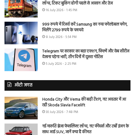
लॉन्च, टिकट बुकिंग होगी पहले से आसान और तेज
16 July 2026 - 1:45 PM
999 रुपये में रिजर्व करें Samsung का नया फोल्डेबल फोन,
मिलेंगे 2799 रुपये के फायदे
8 July 2026 - 5:54 PM
Telegram पर सरकार का बड़ा एक्शन, फिल्में और वेब सीरीज
देखना पड़ेगा भारी, तीन दिनों में दूसरा नोटिस
5 July 2026 - 2:25 PM
ऑटो जगत
Honda City और Verna की बढ़ी टेंशन, नए अवतार में आ
रही Skoda Slavia Facelift
30 July 2026 - 7:48 PM
नई मारुति ब्रेजा फेसलिफ्ट लॉन्च, नए फीचर्स और टर्बो इंजन के
साथ आई SUV, जानें क्या है कीमत