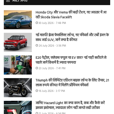
ऑटो जगत
Honda City और Verna की बढ़ी टेंशन, नए अवतार में आ
रही Skoda Slavia Facelift
30 July 2026 - 7:48 PM
नई मारुति ब्रेजा फेसलिफ्ट लॉन्च, नए फीचर्स और टर्बो इंजन के
साथ आई SUV, जानें क्या है कीमत
26 July 2026 - 3:56 PM
E20 पेट्रोल, फ्लेक्स फ्यूल या EV कार? नई गाड़ी खरीदने से
पहले जानें किसमें है ज्यादा फायदा
23 July 2026 - 7:41 PM
Triumph की लिमिटेड एडिशन बाइक लॉन्च के लिए तैयार, 21
लाख रुपये कीमत में मिलेंगे प्रीमियम फीचर्स
16 July 2026 - 3:17 PM
जानिए Hazard Light का क्या काम है, कब और कैसे करें
इसका इस्तेमाल, ज्यादातर लोग नहीं जानते सही तरीका
12 July 2026 - 6:14 PM