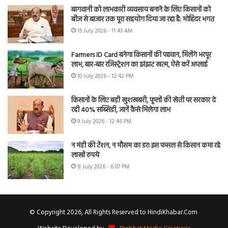
बागवानी को लाभकारी व्यवसाय बनाने के लिए किसानों को
बीज से बाजार तक पूरा सहयोग दिया जा रहा है: मोहिंदर भगत
15 July 2026 - 11:43 AM
Farmers ID Card बनेगा किसानों की पहचान, मिलेंगे भरपूर
लाभ, बार-बार रजिस्ट्रेशन का झंझट खत्म, ऐसे करें अप्लाई
10 July 2026 - 12:42 PM
किसानों के लिए बड़ी खुशखबरी, फूलों की खेती पर सरकार दे
रही 40% सब्सिडी, जानें कैसे मिलेगा लाभ
9 July 2026 - 12:46 PM
न मंडी की टेंशन, न मौसम का डर! इस फसल से किसान कमा रहे
लाखों रुपये
8 July 2026 - 6:07 PM
© Copyright 2026, All Rights Reserved to HindiKhabar.Com