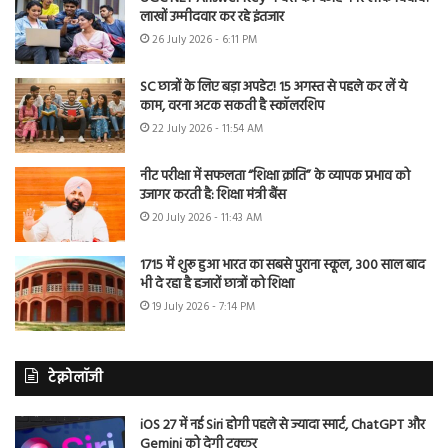
लाखों उम्मीदवार कर रहे इंतजार
26 July 2026 - 6:11 PM
SC छात्रों के लिए बड़ा अपडेट! 15 अगस्त से पहले कर लें ये
काम, वरना अटक सकती है स्कॉलरशिप
22 July 2026 - 11:54 AM
नीट परीक्षा में सफलता “शिक्षा क्रांति” के व्यापक प्रभाव को
उजागर करती है: शिक्षा मंत्री बैंस
20 July 2026 - 11:43 AM
1715 में शुरू हुआ भारत का सबसे पुराना स्कूल, 300 साल बाद
भी दे रहा है हजारों छात्रों को शिक्षा
19 July 2026 - 7:14 PM
टेक्नोलॉजी
iOS 27 में नई Siri होगी पहले से ज्यादा स्मार्ट, ChatGPT और
Gemini को देगी टक्कर