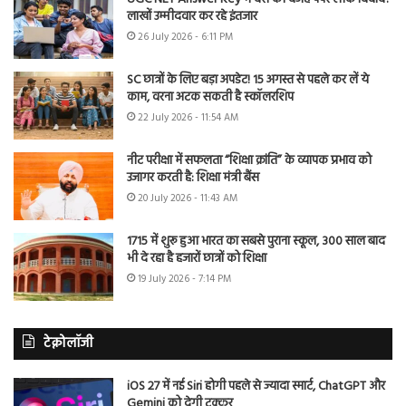
लाखों उम्मीदवार कर रहे इंतजार
26 July 2026 - 6:11 PM
SC छात्रों के लिए बड़ा अपडेट! 15 अगस्त से पहले कर लें ये
काम, वरना अटक सकती है स्कॉलरशिप
22 July 2026 - 11:54 AM
नीट परीक्षा में सफलता “शिक्षा क्रांति” के व्यापक प्रभाव को
उजागर करती है: शिक्षा मंत्री बैंस
20 July 2026 - 11:43 AM
1715 में शुरू हुआ भारत का सबसे पुराना स्कूल, 300 साल बाद
भी दे रहा है हजारों छात्रों को शिक्षा
19 July 2026 - 7:14 PM
टेक्नोलॉजी
iOS 27 में नई Siri होगी पहले से ज्यादा स्मार्ट, ChatGPT और
Gemini को देगी टक्कर