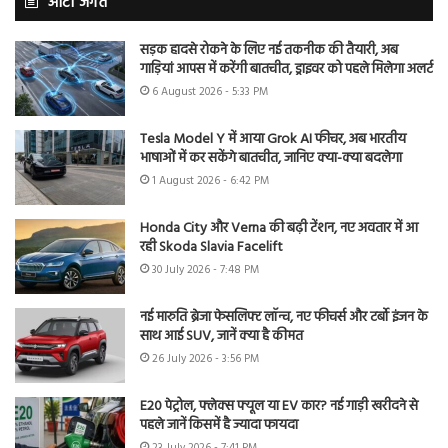
ऑटो जगत
सड़क हादसे रोकने के लिए नई तकनीक की तैयारी, अब
गाड़ियां आपस में करेंगी बातचीत, ड्राइवर को पहले मिलेगा अलर्ट
6 August 2026 - 5:33 PM
Tesla Model Y में आया Grok AI फीचर, अब भारतीय
भाषाओं में कर सकेंगे बातचीत, जानिए क्या-क्या बदलेगा
1 August 2026 - 6:42 PM
Honda City और Verna की बढ़ी टेंशन, नए अवतार में आ
रही Skoda Slavia Facelift
30 July 2026 - 7:48 PM
नई मारुति ब्रेजा फेसलिफ्ट लॉन्च, नए फीचर्स और टर्बो इंजन के
साथ आई SUV, जानें क्या है कीमत
26 July 2026 - 3:56 PM
E20 पेट्रोल, फ्लेक्स फ्यूल या EV कार? नई गाड़ी खरीदने से
पहले जानें किसमें है ज्यादा फायदा