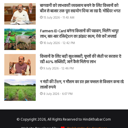
बागवानी को लाभकारी व्यवसाय बनाने के लिए किसानों को
बीज से बाजार तक पूरा सहयोग दिया जा रहा है: मोहिंदर भगत
15 July 2026 - 11:43 AM
Farmers ID Card बनेगा किसानों की पहचान, मिलेंगे भरपूर
लाभ, बार-बार रजिस्ट्रेशन का झंझट खत्म, ऐसे करें अप्लाई
10 July 2026 - 12:42 PM
किसानों के लिए बड़ी खुशखबरी, फूलों की खेती पर सरकार दे
रही 40% सब्सिडी, जानें कैसे मिलेगा लाभ
9 July 2026 - 12:46 PM
न मंडी की टेंशन, न मौसम का डर! इस फसल से किसान कमा रहे
लाखों रुपये
8 July 2026 - 6:07 PM
© Copyright 2026, All Rights Reserved to HindiKhabar.Com