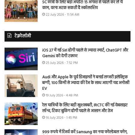
SC छात्रों के लिए बड़ा अपडेट! 15 अगस्त से पहले कर लें ये
काम, वरना अटक सकती है स्कॉलरशिप
22 July 2026 - 11:54 AM
टेक्नोलॉजी
iOS 27 में नई Siri होगी पहले से ज्यादा स्मार्ट, ChatGPT और
Gemini को देगी टक्कर
25 July 2026 - 7:52 PM
Audi और Apple के पूर्व डिजाइनरों ने बनाई लग्जरी इलेक्ट्रिक
बग्गी, 100 किमी से ज्यादा की रेंज के साथ आएगी यह अनोखी
EV
19 July 2026 - 4:48 PM
रेल यात्रियों के लिए बड़ी खुशखबरी, IRCTC की नई वेबसाइट
लॉन्च, टिकट बुकिंग होगी पहले से आसान और तेज
16 July 2026 - 1:45 PM
999 रुपये में रिजर्व करें Samsung का नया फोल्डेबल फोन,