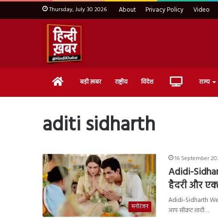
Thursday, July 30 2026
About
Privacy Policy
Video
Home
Live
बड़ी ख़बर
राष्ट्रीय
विदेश
राज्य
TV
aditi sidharth
16 September 202
Adidi-Sidhar
हैदरी और एक्ट
Adidi-Sidharth Weddi
मनोरंजन
आप सीक्रट शादी…