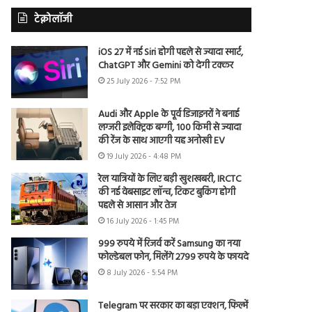
टेक्नोलॉजी
iOS 27 में नई Siri होगी पहले से ज्यादा स्मार्ट,
ChatGPT और Gemini को देगी टक्कर
25 July 2026 - 7:52 PM
Audi और Apple के पूर्व डिजाइनरों ने बनाई
लग्जरी इलेक्ट्रिक बग्गी, 100 किमी से ज्यादा
की रेंज के साथ आएगी यह अनोखी EV
19 July 2026 - 4:48 PM
रेल यात्रियों के लिए बड़ी खुशखबरी, IRCTC
की नई वेबसाइट लॉन्च, टिकट बुकिंग होगी
पहले से आसान और तेज
16 July 2026 - 1:45 PM
999 रुपये में रिजर्व करें Samsung का नया
फोल्डेबल फोन, मिलेंगे 2799 रुपये के फायदे
8 July 2026 - 5:54 PM
Telegram पर सरकार का बड़ा एक्शन, फिल्में