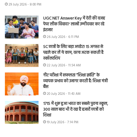
29 July 2026 - 8:00 PM
UGC NET Answer Key में देरी की वजह
पेपर लीक विवाद? लाखों उम्मीदवार कर रहे
इंतजार
26 July 2026 - 6:11 PM
SC छात्रों के लिए बड़ा अपडेट! 15 अगस्त से
पहले कर लें ये काम, वरना अटक सकती है
स्कॉलरशिप
22 July 2026 - 11:54 AM
नीट परीक्षा में सफलता “शिक्षा क्रांति” के
व्यापक प्रभाव को उजागर करती है: शिक्षा मंत्री
बैंस
20 July 2026 - 11:43 AM
1715 में शुरू हुआ भारत का सबसे पुराना स्कूल,
300 साल बाद भी दे रहा है हजारों छात्रों को
शिक्षा
19 July 2026 - 7:14 PM