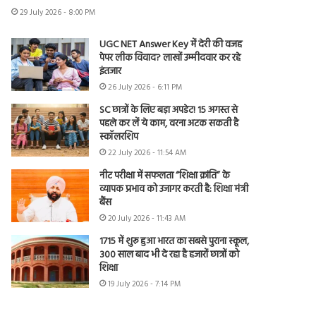
29 July 2026 - 8:00 PM
UGC NET Answer Key में देरी की वजह
पेपर लीक विवाद? लाखों उम्मीदवार कर रहे
इंतजार
26 July 2026 - 6:11 PM
SC छात्रों के लिए बड़ा अपडेट! 15 अगस्त से
पहले कर लें ये काम, वरना अटक सकती है
स्कॉलरशिप
22 July 2026 - 11:54 AM
नीट परीक्षा में सफलता “शिक्षा क्रांति” के
व्यापक प्रभाव को उजागर करती है: शिक्षा मंत्री
बैंस
20 July 2026 - 11:43 AM
1715 में शुरू हुआ भारत का सबसे पुराना स्कूल,
300 साल बाद भी दे रहा है हजारों छात्रों को
शिक्षा
19 July 2026 - 7:14 PM