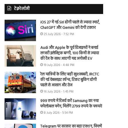
टेक्नोलॉजी
iOS 27 में नई Siri होगी पहले से ज्यादा स्मार्ट,
ChatGPT और Gemini को देगी टक्कर
25 July 2026 - 7:52 PM
Audi और Apple के पूर्व डिजाइनरों ने बनाई
लग्जरी इलेक्ट्रिक बग्गी, 100 किमी से ज्यादा
की रेंज के साथ आएगी यह अनोखी EV
19 July 2026 - 4:48 PM
रेल यात्रियों के लिए बड़ी खुशखबरी, IRCTC
की नई वेबसाइट लॉन्च, टिकट बुकिंग होगी
पहले से आसान और तेज
16 July 2026 - 1:45 PM
999 रुपये में रिजर्व करें Samsung का नया
फोल्डेबल फोन, मिलेंगे 2799 रुपये के फायदे
8 July 2026 - 5:54 PM
Telegram पर सरकार का बड़ा एक्शन, फिल्में