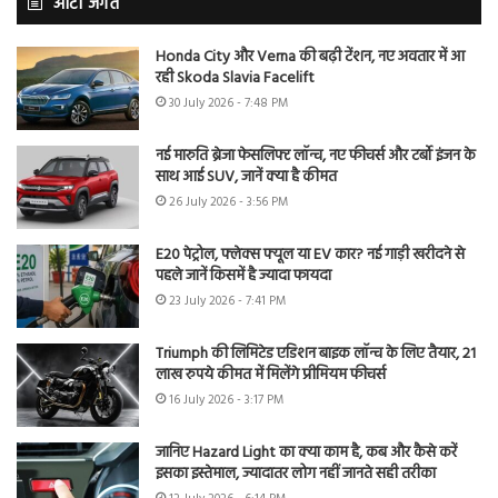
ऑटो जगत
Honda City और Verna की बढ़ी टेंशन, नए अवतार में आ
रही Skoda Slavia Facelift
30 July 2026 - 7:48 PM
नई मारुति ब्रेजा फेसलिफ्ट लॉन्च, नए फीचर्स और टर्बो इंजन के
साथ आई SUV, जानें क्या है कीमत
26 July 2026 - 3:56 PM
E20 पेट्रोल, फ्लेक्स फ्यूल या EV कार? नई गाड़ी खरीदने से
पहले जानें किसमें है ज्यादा फायदा
23 July 2026 - 7:41 PM
Triumph की लिमिटेड एडिशन बाइक लॉन्च के लिए तैयार, 21
लाख रुपये कीमत में मिलेंगे प्रीमियम फीचर्स
16 July 2026 - 3:17 PM
जानिए Hazard Light का क्या काम है, कब और कैसे करें
इसका इस्तेमाल, ज्यादातर लोग नहीं जानते सही तरीका