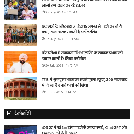
UGC NET Answer Key में देरी की वजह पेपर लीक विवाद?
लाखों उम्मीदवार कर रहे इंतजार
26 July 2026 - 6:11 PM
SC छात्रों के लिए बड़ा अपडेट! 15 अगस्त से पहले कर लें ये
काम, वरना अटक सकती है स्कॉलरशिप
22 July 2026 - 11:54 AM
नीट परीक्षा में सफलता “शिक्षा क्रांति” के व्यापक प्रभाव को
उजागर करती है: शिक्षा मंत्री बैंस
20 July 2026 - 11:43 AM
1715 में शुरू हुआ भारत का सबसे पुराना स्कूल, 300 साल बाद
भी दे रहा है हजारों छात्रों को शिक्षा
19 July 2026 - 7:14 PM
टेक्नोलॉजी
iOS 27 में नई Siri होगी पहले से ज्यादा स्मार्ट, ChatGPT और
Gemini को देगी टक्कर