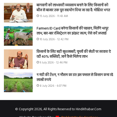
बागवानी को लाभकारी व्यवसाय बनाने के लिए किसानों को
बीज से बाजार तक पूरा सहयोग दिया जा रहा है: मोहिंदर भगत
15 July 2026 - 11:43 AM
Farmers ID Card बनेगा किसानों की पहचान, मिलेंगे भरपूर
लाभ, बार-बार रजिस्ट्रेशन का झंझट खत्म, ऐसे करें अप्लाई
10 July 2026 - 12:42 PM
किसानों के लिए बड़ी खुशखबरी, फूलों की खेती पर सरकार दे
रही 40% सब्सिडी, जानें कैसे मिलेगा लाभ
9 July 2026 - 12:46 PM
न मंडी की टेंशन, न मौसम का डर! इस फसल से किसान कमा रहे
लाखों रुपये
8 July 2026 - 6:07 PM
© Copyright 2026, All Rights Reserved to HindiKhabar.Com