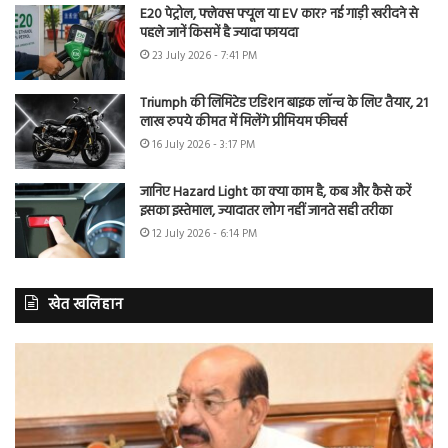
E20 पेट्रोल, फ्लेक्स फ्यूल या EV कार? नई गाड़ी खरीदने से
पहले जानें किसमें है ज्यादा फायदा
23 July 2026 - 7:41 PM
Triumph की लिमिटेड एडिशन बाइक लॉन्च के लिए तैयार, 21
लाख रुपये कीमत में मिलेंगे प्रीमियम फीचर्स
16 July 2026 - 3:17 PM
जानिए Hazard Light का क्या काम है, कब और कैसे करें
इसका इस्तेमाल, ज्यादातर लोग नहीं जानते सही तरीका
12 July 2026 - 6:14 PM
खेत खलिहान