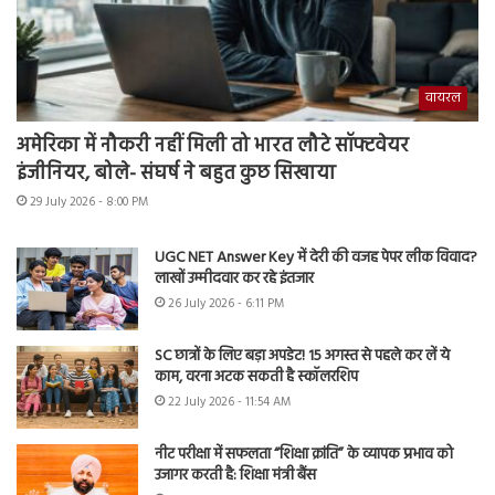
वायरल
अमेरिका में नौकरी नहीं मिली तो भारत लौटे सॉफ्टवेयर
इंजीनियर, बोले- संघर्ष ने बहुत कुछ सिखाया
29 July 2026 - 8:00 PM
UGC NET Answer Key में देरी की वजह पेपर लीक विवाद?
लाखों उम्मीदवार कर रहे इंतजार
26 July 2026 - 6:11 PM
SC छात्रों के लिए बड़ा अपडेट! 15 अगस्त से पहले कर लें ये
काम, वरना अटक सकती है स्कॉलरशिप
22 July 2026 - 11:54 AM
नीट परीक्षा में सफलता “शिक्षा क्रांति” के व्यापक प्रभाव को
उजागर करती है: शिक्षा मंत्री बैंस