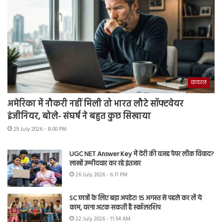
वायरल
अमेरिका में नौकरी नहीं मिली तो भारत लौटे सॉफ्टवेयर
इंजीनियर, बोले- संघर्ष ने बहुत कुछ सिखाया
29 July 2026 - 8:00 PM
UGC NET Answer Key में देरी की वजह पेपर लीक विवाद?
लाखों उम्मीदवार कर रहे इंतजार
26 July 2026 - 6:11 PM
SC छात्रों के लिए बड़ा अपडेट! 15 अगस्त से पहले कर लें ये
काम, वरना अटक सकती है स्कॉलरशिप
22 July 2026 - 11:54 AM