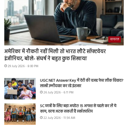
वायरल
अमेरिका में नौकरी नहीं मिली तो भारत लौटे सॉफ्टवेयर
इंजीनियर, बोले- संघर्ष ने बहुत कुछ सिखाया
29 July 2026 - 8:00 PM
UGC NET Answer Key में देरी की वजह पेपर लीक विवाद?
लाखों उम्मीदवार कर रहे इंतजार
26 July 2026 - 6:11 PM
SC छात्रों के लिए बड़ा अपडेट! 15 अगस्त से पहले कर लें ये
काम, वरना अटक सकती है स्कॉलरशिप
22 July 2026 - 11:54 AM