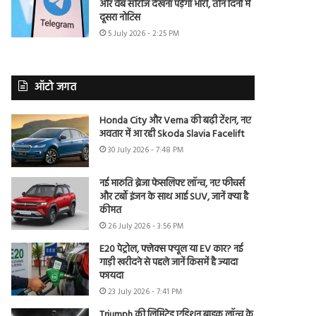
और वेब सीरीज देखना पड़ेगा भारी, तीन दिनों में
दूसरा नोटिस
5 July 2026 - 2:25 PM
ऑटो जगत
Honda City और Verna की बढ़ी टेंशन, नए
अवतार में आ रही Skoda Slavia Facelift
30 July 2026 - 7:48 PM
नई मारुति ब्रेजा फेसलिफ्ट लॉन्च, नए फीचर्स
और टर्बो इंजन के साथ आई SUV, जानें क्या है
कीमत
26 July 2026 - 3:56 PM
E20 पेट्रोल, फ्लेक्स फ्यूल या EV कार? नई
गाड़ी खरीदने से पहले जानें किसमें है ज्यादा
फायदा
23 July 2026 - 7:41 PM
Triumph की लिमिटेड एडिशन बाइक लॉन्च के