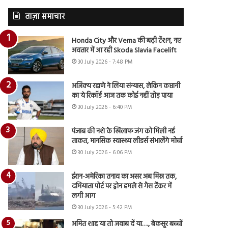
ताज़ा समाचार
Honda City और Verna की बढ़ी टेंशन, नए
अवतार में आ रही Skoda Slavia Facelift
30 July 2026 - 7:48 PM
अजिंक्य रहाणे ने लिया संन्यास, लेकिन कप्तानी
का ये रिकॉर्ड आज तक कोई नहीं तोड़ पाया
30 July 2026 - 6:40 PM
पंजाब की नशे के खिलाफ जंग को मिली नई
ताकत, मानसिक स्वास्थ्य लीडर्स संभालेंगे मोर्चा
30 July 2026 - 6:06 PM
ईरान-अमेरिका तनाव का असर अब मिस्र तक,
दमियाता पोर्ट पर ड्रोन हमले से गैस टैंकर में
लगी आग
30 July 2026 - 5:42 PM
अमित शाह या तो जवाब दें या…., बेकसूर बच्चों