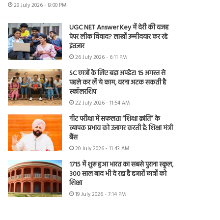
29 July 2026 - 8:00 PM
UGC NET Answer Key में देरी की वजह
पेपर लीक विवाद? लाखों उम्मीदवार कर रहे
इंतजार
26 July 2026 - 6:11 PM
SC छात्रों के लिए बड़ा अपडेट! 15 अगस्त से
पहले कर लें ये काम, वरना अटक सकती है
स्कॉलरशिप
22 July 2026 - 11:54 AM
नीट परीक्षा में सफलता “शिक्षा क्रांति” के
व्यापक प्रभाव को उजागर करती है: शिक्षा मंत्री
बैंस
20 July 2026 - 11:43 AM
1715 में शुरू हुआ भारत का सबसे पुराना स्कूल,
300 साल बाद भी दे रहा है हजारों छात्रों को
शिक्षा
19 July 2026 - 7:14 PM