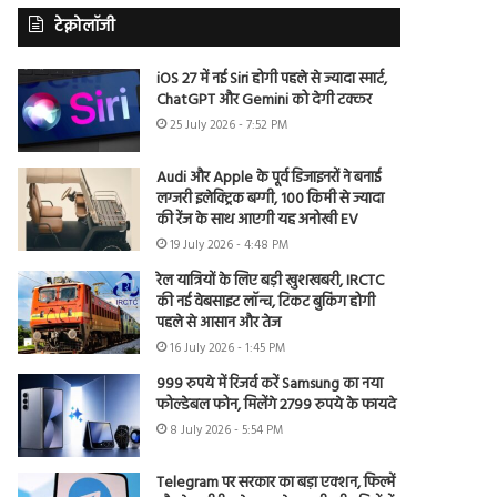
टेक्नोलॉजी
iOS 27 में नई Siri होगी पहले से ज्यादा स्मार्ट,
ChatGPT और Gemini को देगी टक्कर
25 July 2026 - 7:52 PM
Audi और Apple के पूर्व डिजाइनरों ने बनाई
लग्जरी इलेक्ट्रिक बग्गी, 100 किमी से ज्यादा
की रेंज के साथ आएगी यह अनोखी EV
19 July 2026 - 4:48 PM
रेल यात्रियों के लिए बड़ी खुशखबरी, IRCTC
की नई वेबसाइट लॉन्च, टिकट बुकिंग होगी
पहले से आसान और तेज
16 July 2026 - 1:45 PM
999 रुपये में रिजर्व करें Samsung का नया
फोल्डेबल फोन, मिलेंगे 2799 रुपये के फायदे
8 July 2026 - 5:54 PM
Telegram पर सरकार का बड़ा एक्शन, फिल्में