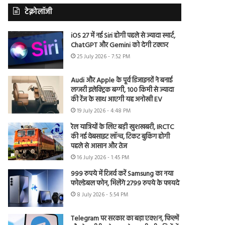
टेक्नोलॉजी
iOS 27 में नई Siri होगी पहले से ज्यादा स्मार्ट,
ChatGPT और Gemini को देगी टक्कर
25 July 2026 - 7:52 PM
Audi और Apple के पूर्व डिजाइनरों ने बनाई
लग्जरी इलेक्ट्रिक बग्गी, 100 किमी से ज्यादा
की रेंज के साथ आएगी यह अनोखी EV
19 July 2026 - 4:48 PM
रेल यात्रियों के लिए बड़ी खुशखबरी, IRCTC
की नई वेबसाइट लॉन्च, टिकट बुकिंग होगी
पहले से आसान और तेज
16 July 2026 - 1:45 PM
999 रुपये में रिजर्व करें Samsung का नया
फोल्डेबल फोन, मिलेंगे 2799 रुपये के फायदे
8 July 2026 - 5:54 PM
Telegram पर सरकार का बड़ा एक्शन, फिल्में