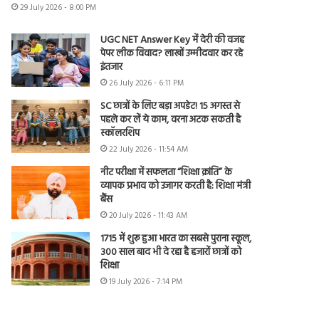
29 July 2026 - 8:00 PM
UGC NET Answer Key में देरी की वजह
पेपर लीक विवाद? लाखों उम्मीदवार कर रहे
इंतजार
26 July 2026 - 6:11 PM
SC छात्रों के लिए बड़ा अपडेट! 15 अगस्त से
पहले कर लें ये काम, वरना अटक सकती है
स्कॉलरशिप
22 July 2026 - 11:54 AM
नीट परीक्षा में सफलता “शिक्षा क्रांति” के
व्यापक प्रभाव को उजागर करती है: शिक्षा मंत्री
बैंस
20 July 2026 - 11:43 AM
1715 में शुरू हुआ भारत का सबसे पुराना स्कूल,
300 साल बाद भी दे रहा है हजारों छात्रों को
शिक्षा
19 July 2026 - 7:14 PM