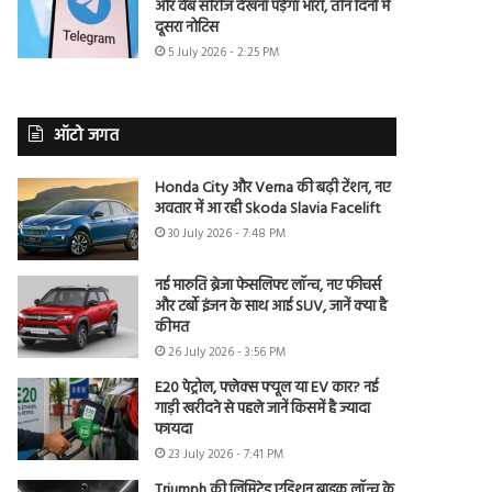
और वेब सीरीज देखना पड़ेगा भारी, तीन दिनों में
दूसरा नोटिस
5 July 2026 - 2:25 PM
ऑटो जगत
Honda City और Verna की बढ़ी टेंशन, नए
अवतार में आ रही Skoda Slavia Facelift
30 July 2026 - 7:48 PM
नई मारुति ब्रेजा फेसलिफ्ट लॉन्च, नए फीचर्स
और टर्बो इंजन के साथ आई SUV, जानें क्या है
कीमत
26 July 2026 - 3:56 PM
E20 पेट्रोल, फ्लेक्स फ्यूल या EV कार? नई
गाड़ी खरीदने से पहले जानें किसमें है ज्यादा
फायदा
23 July 2026 - 7:41 PM
Triumph की लिमिटेड एडिशन बाइक लॉन्च के