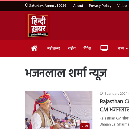
Saturday, August 1 2026
About
Privacy Policy
Video
Home
Live
बड़ी ख़बर
राष्ट्रीय
विदेश
राज्य
TV
भजनलाल शर्मा न्यूज
16 January 2024 -
Rajasthan CM:
CM भजनलाल 
Rajasthan CM सोमवार 
Bhajan Lal Sharm
राज्य