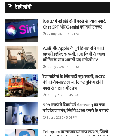
टेक्नोलॉजी
iOS 27 में नई Siri होगी पहले से ज्यादा स्मार्ट,
ChatGPT और Gemini को देगी टक्कर
25 July 2026 - 7:52 PM
Audi और Apple के पूर्व डिजाइनरों ने बनाई
लग्जरी इलेक्ट्रिक बग्गी, 100 किमी से ज्यादा
की रेंज के साथ आएगी यह अनोखी EV
19 July 2026 - 4:48 PM
रेल यात्रियों के लिए बड़ी खुशखबरी, IRCTC
की नई वेबसाइट लॉन्च, टिकट बुकिंग होगी
पहले से आसान और तेज
16 July 2026 - 1:45 PM
999 रुपये में रिजर्व करें Samsung का नया
फोल्डेबल फोन, मिलेंगे 2799 रुपये के फायदे
8 July 2026 - 5:54 PM
Telegram पर सरकार का बड़ा एक्शन, फिल्में