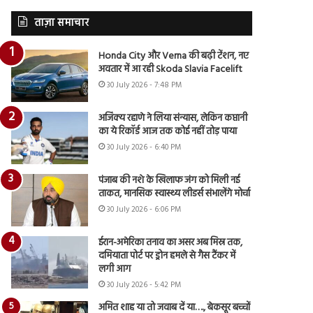
ताज़ा समाचार
Honda City और Verna की बढ़ी टेंशन, नए
अवतार में आ रही Skoda Slavia Facelift
30 July 2026 - 7:48 PM
अजिंक्य रहाणे ने लिया संन्यास, लेकिन कप्तानी
का ये रिकॉर्ड आज तक कोई नहीं तोड़ पाया
30 July 2026 - 6:40 PM
पंजाब की नशे के खिलाफ जंग को मिली नई
ताकत, मानसिक स्वास्थ्य लीडर्स संभालेंगे मोर्चा
30 July 2026 - 6:06 PM
ईरान-अमेरिका तनाव का असर अब मिस्र तक,
दमियाता पोर्ट पर ड्रोन हमले से गैस टैंकर में
लगी आग
30 July 2026 - 5:42 PM
अमित शाह या तो जवाब दें या…., बेकसूर बच्चों