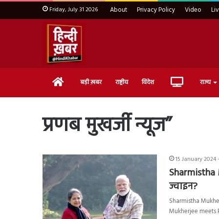
Friday, July 31 2026
About
Privacy Policy
Video
Li
Home
Live
बड़ी ख़बर
राष्ट्रीय
विदेश
राज्य
TV
प्रणब मुखर्जी न्यूज”
15 January 2024 
Sharmistha M
ज्वाइन?
Sharmistha Mukherjee 
Mukherjee meets 