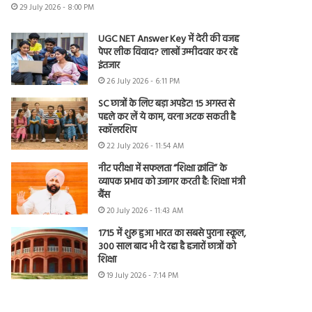
29 July 2026 - 8:00 PM
UGC NET Answer Key में देरी की वजह
पेपर लीक विवाद? लाखों उम्मीदवार कर रहे
इंतजार
26 July 2026 - 6:11 PM
SC छात्रों के लिए बड़ा अपडेट! 15 अगस्त से
पहले कर लें ये काम, वरना अटक सकती है
स्कॉलरशिप
22 July 2026 - 11:54 AM
नीट परीक्षा में सफलता “शिक्षा क्रांति” के
व्यापक प्रभाव को उजागर करती है: शिक्षा मंत्री
बैंस
20 July 2026 - 11:43 AM
1715 में शुरू हुआ भारत का सबसे पुराना स्कूल,
300 साल बाद भी दे रहा है हजारों छात्रों को
शिक्षा
19 July 2026 - 7:14 PM