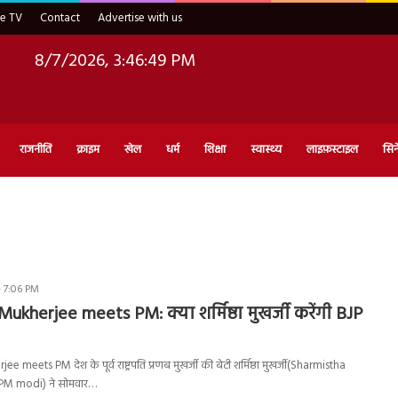
ve TV
Contact
Advertise with us
8/7/2026, 3:46:50 PM
राजनीति
क्राइम
खेल
धर्म
शिक्षा
स्वास्थ्य
लाइफ़स्टाइल
सिन
- 7:06 PM
ukherjee meets PM: क्या शर्मिष्ठा मुखर्जी करेंगी BJP
meets PM देश के पूर्व राष्ट्रपति प्रणब मुखर्जी की बेटी शर्मिष्ठा मुखर्जी(Sharmistha
PM modi) ने सोमवार…