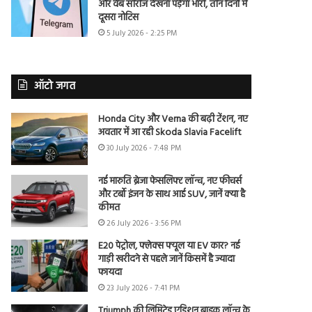
और वेब सीरीज देखना पड़ेगा भारी, तीन दिनों में
दूसरा नोटिस
5 July 2026 - 2:25 PM
ऑटो जगत
Honda City और Verna की बढ़ी टेंशन, नए
अवतार में आ रही Skoda Slavia Facelift
30 July 2026 - 7:48 PM
नई मारुति ब्रेजा फेसलिफ्ट लॉन्च, नए फीचर्स
और टर्बो इंजन के साथ आई SUV, जानें क्या है
कीमत
26 July 2026 - 3:56 PM
E20 पेट्रोल, फ्लेक्स फ्यूल या EV कार? नई
गाड़ी खरीदने से पहले जानें किसमें है ज्यादा
फायदा
23 July 2026 - 7:41 PM
Triumph की लिमिटेड एडिशन बाइक लॉन्च के