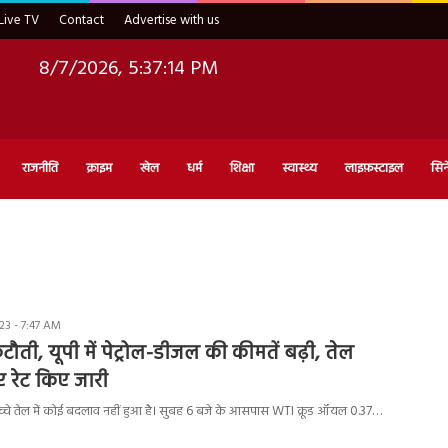
Live TV
Contact
Advertise with us
8/7/2026, 5:37:15 PM
राजनीति
क्राइम
खेल
धर्म
शिक्षा
स्वास्थ्य
लाइफ़स्टाइल
सिन
3 - 7:47 AM
टौती, यूपी में पेट्रोल-डीजल की कीमतें बढ़ी, तेल
ए रेट किए जारी
ें कच्चे तेल में कोई बदलाव नहीं हुआ है। सुबह 6 बजे के आसपास WTI क्रूड ऑयल 0.37…