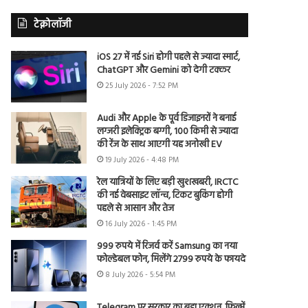
टेक्नोलॉजी
iOS 27 में नई Siri होगी पहले से ज्यादा स्मार्ट,
ChatGPT और Gemini को देगी टक्कर
25 July 2026 - 7:52 PM
Audi और Apple के पूर्व डिजाइनरों ने बनाई
लग्जरी इलेक्ट्रिक बग्गी, 100 किमी से ज्यादा
की रेंज के साथ आएगी यह अनोखी EV
19 July 2026 - 4:48 PM
रेल यात्रियों के लिए बड़ी खुशखबरी, IRCTC
की नई वेबसाइट लॉन्च, टिकट बुकिंग होगी
पहले से आसान और तेज
16 July 2026 - 1:45 PM
999 रुपये में रिजर्व करें Samsung का नया
फोल्डेबल फोन, मिलेंगे 2799 रुपये के फायदे
8 July 2026 - 5:54 PM
Telegram पर सरकार का बड़ा एक्शन, फिल्में