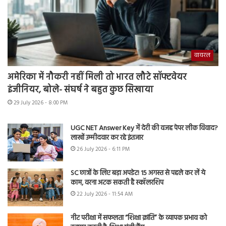
वायरल
अमेरिका में नौकरी नहीं मिली तो भारत लौटे सॉफ्टवेयर
इंजीनियर, बोले- संघर्ष ने बहुत कुछ सिखाया
29 July 2026 - 8:00 PM
UGC NET Answer Key में देरी की वजह पेपर लीक विवाद?
लाखों उम्मीदवार कर रहे इंतजार
26 July 2026 - 6:11 PM
SC छात्रों के लिए बड़ा अपडेट! 15 अगस्त से पहले कर लें ये
काम, वरना अटक सकती है स्कॉलरशिप
22 July 2026 - 11:54 AM
नीट परीक्षा में सफलता “शिक्षा क्रांति” के व्यापक प्रभाव को