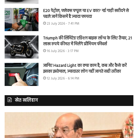
E20 पेट्रोल, फ्लेक्स फ्यूल या EV कार? नई गाड़ी खरीदने से
पहले जानें किसमें है ज्यादा फायदा
23 July 2026 - 7:41 PM
Triumph की लिमिटेड एडिशन बाइक लॉन्च के लिए तैयार, 21
लाख रुपये कीमत में मिलेंगे प्रीमियम फीचर्स
16 July 2026 - 3:17 PM
जानिए Hazard Light का क्या काम है, कब और कैसे करें
इसका इस्तेमाल, ज्यादातर लोग नहीं जानते सही तरीका
12 July 2026 - 6:14 PM
खेत खलिहान