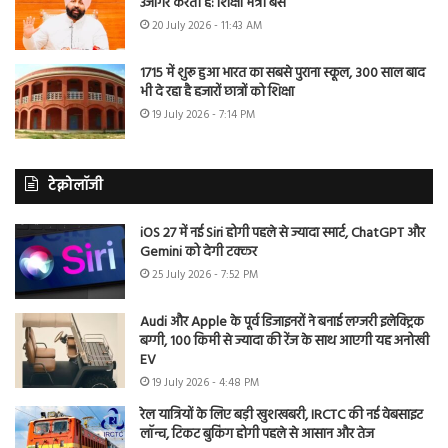
उजागर करती है: शिक्षा मंत्री बैंस
20 July 2026 - 11:43 AM
1715 में शुरू हुआ भारत का सबसे पुराना स्कूल, 300 साल बाद
भी दे रहा है हजारों छात्रों को शिक्षा
19 July 2026 - 7:14 PM
टेक्नोलॉजी
iOS 27 में नई Siri होगी पहले से ज्यादा स्मार्ट, ChatGPT और
Gemini को देगी टक्कर
25 July 2026 - 7:52 PM
Audi और Apple के पूर्व डिजाइनरों ने बनाई लग्जरी इलेक्ट्रिक
बग्गी, 100 किमी से ज्यादा की रेंज के साथ आएगी यह अनोखी
EV
19 July 2026 - 4:48 PM
रेल यात्रियों के लिए बड़ी खुशखबरी, IRCTC की नई वेबसाइट
लॉन्च, टिकट बुकिंग होगी पहले से आसान और तेज