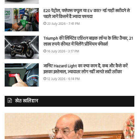
E20 पेट्रोल, फ्लेक्स फ्यूल या EV कार? नई गाड़ी खरीदने से
पहले जानें किसमें है ज्यादा फायदा
23 July 2026 - 7:41 PM
Triumph की लिमिटेड एडिशन बाइक लॉन्च के लिए तैयार, 21
लाख रुपये कीमत में मिलेंगे प्रीमियम फीचर्स
16 July 2026 - 3:17 PM
जानिए Hazard Light का क्या काम है, कब और कैसे करें
इसका इस्तेमाल, ज्यादातर लोग नहीं जानते सही तरीका
12 July 2026 - 6:14 PM
खेत खलिहान