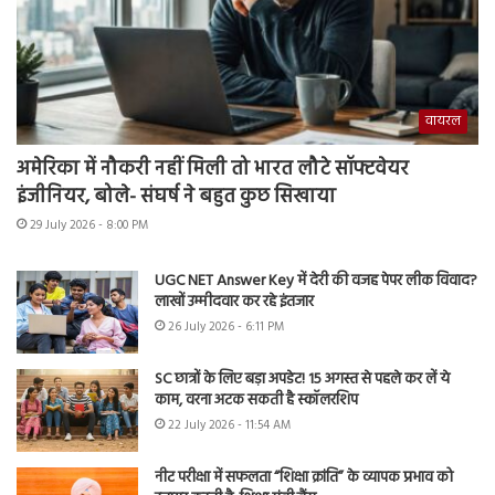
वायरल
अमेरिका में नौकरी नहीं मिली तो भारत लौटे सॉफ्टवेयर
इंजीनियर, बोले- संघर्ष ने बहुत कुछ सिखाया
29 July 2026 - 8:00 PM
UGC NET Answer Key में देरी की वजह पेपर लीक विवाद?
लाखों उम्मीदवार कर रहे इंतजार
26 July 2026 - 6:11 PM
SC छात्रों के लिए बड़ा अपडेट! 15 अगस्त से पहले कर लें ये
काम, वरना अटक सकती है स्कॉलरशिप
22 July 2026 - 11:54 AM
नीट परीक्षा में सफलता “शिक्षा क्रांति” के व्यापक प्रभाव को