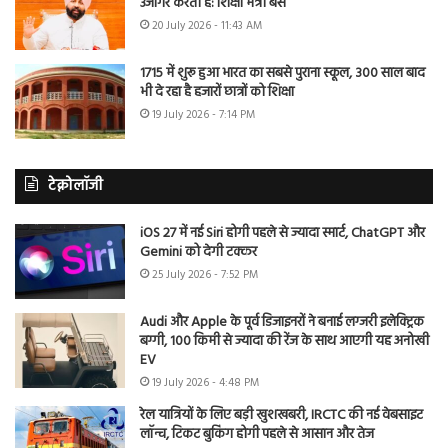
उजागर करती है: शिक्षा मंत्री बैंस
20 July 2026 - 11:43 AM
1715 में शुरू हुआ भारत का सबसे पुराना स्कूल, 300 साल बाद
भी दे रहा है हजारों छात्रों को शिक्षा
19 July 2026 - 7:14 PM
टेक्नोलॉजी
iOS 27 में नई Siri होगी पहले से ज्यादा स्मार्ट, ChatGPT और
Gemini को देगी टक्कर
25 July 2026 - 7:52 PM
Audi और Apple के पूर्व डिजाइनरों ने बनाई लग्जरी इलेक्ट्रिक
बग्गी, 100 किमी से ज्यादा की रेंज के साथ आएगी यह अनोखी
EV
19 July 2026 - 4:48 PM
रेल यात्रियों के लिए बड़ी खुशखबरी, IRCTC की नई वेबसाइट
लॉन्च, टिकट बुकिंग होगी पहले से आसान और तेज