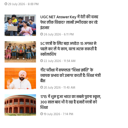
29 July 2026 - 8:00 PM
UGC NET Answer Key में देरी की वजह
पेपर लीक विवाद? लाखों उम्मीदवार कर रहे
इंतजार
26 July 2026 - 6:11 PM
SC छात्रों के लिए बड़ा अपडेट! 15 अगस्त से
पहले कर लें ये काम, वरना अटक सकती है
स्कॉलरशिप
22 July 2026 - 11:54 AM
नीट परीक्षा में सफलता “शिक्षा क्रांति” के
व्यापक प्रभाव को उजागर करती है: शिक्षा मंत्री
बैंस
20 July 2026 - 11:43 AM
1715 में शुरू हुआ भारत का सबसे पुराना स्कूल,
300 साल बाद भी दे रहा है हजारों छात्रों को
शिक्षा
19 July 2026 - 7:14 PM