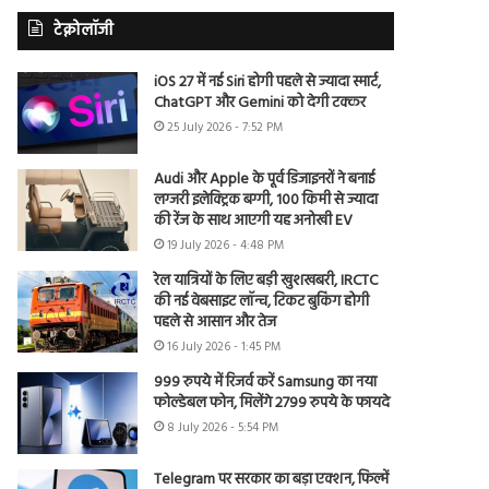
टेक्नोलॉजी
iOS 27 में नई Siri होगी पहले से ज्यादा स्मार्ट,
ChatGPT और Gemini को देगी टक्कर
25 July 2026 - 7:52 PM
Audi और Apple के पूर्व डिजाइनरों ने बनाई
लग्जरी इलेक्ट्रिक बग्गी, 100 किमी से ज्यादा
की रेंज के साथ आएगी यह अनोखी EV
19 July 2026 - 4:48 PM
रेल यात्रियों के लिए बड़ी खुशखबरी, IRCTC
की नई वेबसाइट लॉन्च, टिकट बुकिंग होगी
पहले से आसान और तेज
16 July 2026 - 1:45 PM
999 रुपये में रिजर्व करें Samsung का नया
फोल्डेबल फोन, मिलेंगे 2799 रुपये के फायदे
8 July 2026 - 5:54 PM
Telegram पर सरकार का बड़ा एक्शन, फिल्में