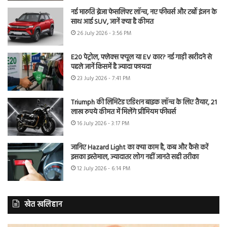
नई मारुति ब्रेजा फेसलिफ्ट लॉन्च, नए फीचर्स और टर्बो इंजन के
साथ आई SUV, जानें क्या है कीमत
26 July 2026 - 3:56 PM
E20 पेट्रोल, फ्लेक्स फ्यूल या EV कार? नई गाड़ी खरीदने से
पहले जानें किसमें है ज्यादा फायदा
23 July 2026 - 7:41 PM
Triumph की लिमिटेड एडिशन बाइक लॉन्च के लिए तैयार, 21
लाख रुपये कीमत में मिलेंगे प्रीमियम फीचर्स
16 July 2026 - 3:17 PM
जानिए Hazard Light का क्या काम है, कब और कैसे करें
इसका इस्तेमाल, ज्यादातर लोग नहीं जानते सही तरीका
12 July 2026 - 6:14 PM
खेत खलिहान