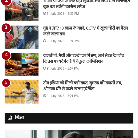
Train यात्रियों के लिए बड़ी सुविधा, अब IRCTC से ऑनलाइन
बुक कर सकेंगे एक्सेस लगेज
31 July 2026 - 6:59 PM
चूहे ने उड़ाए 10 लाख के गहने, CCTV में खुला चोरी का हैरान
करने वाला राज
31 July 2026 - 6:26 PM
दालचीनी, मेथी और हल्दी का मिश्रण, जानें सेहत के लिए
कितना फायदेमंद है ये नेचुरल कॉम्बिनेशन
31 July 2026 - 5:57 PM
टीम इंडिया को मिली बड़ी राहत, बुमराह की वापसी तय,
श्रीलंका दौरे से पहले खत्म हुई चिंता
31 July 2026 - 5:21 PM
शिक्षा