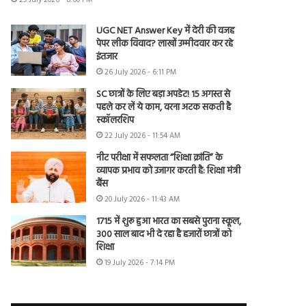
29 July 2026 - 8:00 PM
UGC NET Answer Key में देरी की वजह
पेपर लीक विवाद? लाखों उम्मीदवार कर रहे
इंतजार
26 July 2026 - 6:11 PM
SC छात्रों के लिए बड़ा अपडेट! 15 अगस्त से
पहले कर लें ये काम, वरना अटक सकती है
स्कॉलरशिप
22 July 2026 - 11:54 AM
नीट परीक्षा में सफलता “शिक्षा क्रांति” के
व्यापक प्रभाव को उजागर करती है: शिक्षा मंत्री
बैंस
20 July 2026 - 11:43 AM
1715 में शुरू हुआ भारत का सबसे पुराना स्कूल,
300 साल बाद भी दे रहा है हजारों छात्रों को
शिक्षा
19 July 2026 - 7:14 PM