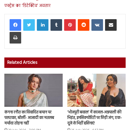
एक्ट्रेस का ‘डिटेक्टिव’ अवतार
LinkedIn
Tumblr
Pinterest
Reddit
VKontakte
Share via Email
Print
Related Articles
कंगना रनौत का विवादित बयान पर
‘भोजपुरी बवाल’ में काजल-अम्रपाली की
पलटवार, बोलीं- आजादी का मतलब
भिड़ंत, इनसिक्योरिटी पर छिड़ी जंग, एक-
मर्यादा तोड़ना नहीं
दूजे से भिड़ीं हसिनाएं