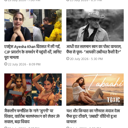
29 July 2026 - 7:00 PM
25 July 2026 - 6:57 PM
एक्ट्रेस Ayesha Khan हिरासत में ली गईं,
आधी रात सलमान खान का पोस्ट वायरल,
CJP प्रदर्शन के समर्थन में पहुंची थीं, जानिए
फैंस से पूछा- “आपकी तबीयत कैसी है?”
पूरा मामला
20 July 2026 - 5:30 PM
22 July 2026 - 8:09 PM
जैकलीन फर्नांडिस के गाने ‘जुगनी’ पर
यश और कियारा का ग्लैमरस अंदाज देख
विवाद, वार्डरोब मालफंक्शन को लेकर उठे
फैंस हुए दीवाने, ‘तबाही’ वीडियो हुआ
सवाल, बढ़ा विवाद
वायरल