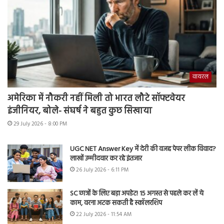
वायरल
अमेरिका में नौकरी नहीं मिली तो भारत लौटे सॉफ्टवेयर
इंजीनियर, बोले- संघर्ष ने बहुत कुछ सिखाया
29 July 2026 - 8:00 PM
UGC NET Answer Key में देरी की वजह पेपर लीक विवाद?
लाखों उम्मीदवार कर रहे इंतजार
26 July 2026 - 6:11 PM
SC छात्रों के लिए बड़ा अपडेट! 15 अगस्त से पहले कर लें ये
काम, वरना अटक सकती है स्कॉलरशिप
22 July 2026 - 11:54 AM