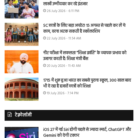
लाखों उम्मीदवार कर रहे इंतजार
26 July 2026 - 6:11 PM
SC छात्रों के लिए बड़ा अपडेट! 15 अगस्त से पहले कर लें ये
काम, वरना अटक सकती है स्कॉलरशिप
22 July 2026 - 11:54 AM
नीट परीक्षा में सफलता “शिक्षा क्रांति” के व्यापक प्रभाव को
उजागर करती है: शिक्षा मंत्री बैंस
20 July 2026 - 11:43 AM
1715 में शुरू हुआ भारत का सबसे पुराना स्कूल, 300 साल बाद
भी दे रहा है हजारों छात्रों को शिक्षा
19 July 2026 - 7:14 PM
टेक्नोलॉजी
iOS 27 में नई Siri होगी पहले से ज्यादा स्मार्ट, ChatGPT और
Gemini को देगी टक्कर