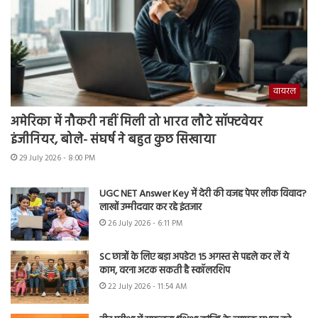
वायरल
अमेरिका में नौकरी नहीं मिली तो भारत लौटे सॉफ्टवेयर
इंजीनियर, बोले- संघर्ष ने बहुत कुछ सिखाया
29 July 2026 - 8:00 PM
UGC NET Answer Key में देरी की वजह पेपर लीक विवाद?
लाखों उम्मीदवार कर रहे इंतजार
26 July 2026 - 6:11 PM
SC छात्रों के लिए बड़ा अपडेट! 15 अगस्त से पहले कर लें ये
काम, वरना अटक सकती है स्कॉलरशिप
22 July 2026 - 11:54 AM