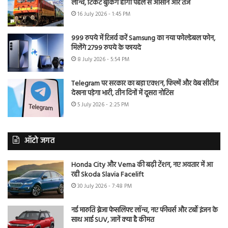
लॉन्च, टिकट बुकिंग होगी पहले से आसान और तेज
16 July 2026 - 1:45 PM
999 रुपये में रिजर्व करें Samsung का नया फोल्डेबल फोन,
मिलेंगे 2799 रुपये के फायदे
8 July 2026 - 5:54 PM
Telegram पर सरकार का बड़ा एक्शन, फिल्में और वेब सीरीज
देखना पड़ेगा भारी, तीन दिनों में दूसरा नोटिस
5 July 2026 - 2:25 PM
ऑटो जगत
Honda City और Verna की बढ़ी टेंशन, नए अवतार में आ
रही Skoda Slavia Facelift
30 July 2026 - 7:48 PM
नई मारुति ब्रेजा फेसलिफ्ट लॉन्च, नए फीचर्स और टर्बो इंजन के
साथ आई SUV, जानें क्या है कीमत