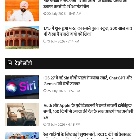
नीट परीक्षा में सफलता “शिक्षा क्रांति” के व्यापक प्रभाव को
उजागर करती है: शिक्षा मंत्री बैंस
20 July 2026 - 11:43 AM
1715 में शुरू हुआ भारत का सबसे पुराना स्कूल, 300 साल बाद
भी दे रहा है हजारों छात्रों को शिक्षा
19 July 2026 - 7:14 PM
टेक्नोलॉजी
iOS 27 में नई Siri होगी पहले से ज्यादा स्मार्ट, ChatGPT और
Gemini को देगी टक्कर
25 July 2026 - 7:52 PM
Audi और Apple के पूर्व डिजाइनरों ने बनाई लग्जरी इलेक्ट्रिक
बग्गी, 100 किमी से ज्यादा की रेंज के साथ आएगी यह अनोखी
EV
19 July 2026 - 4:48 PM
रेल यात्रियों के लिए बड़ी खुशखबरी, IRCTC की नई वेबसाइट