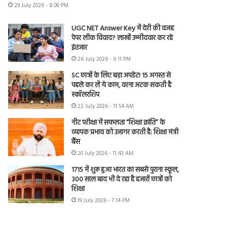
29 July 2026 - 8:00 PM
UGC NET Answer Key में देरी की वजह
पेपर लीक विवाद? लाखों उम्मीदवार कर रहे
इंतजार
26 July 2026 - 6:11 PM
SC छात्रों के लिए बड़ा अपडेट! 15 अगस्त से
पहले कर लें ये काम, वरना अटक सकती है
स्कॉलरशिप
22 July 2026 - 11:54 AM
नीट परीक्षा में सफलता “शिक्षा क्रांति” के
व्यापक प्रभाव को उजागर करती है: शिक्षा मंत्री
बैंस
20 July 2026 - 11:43 AM
1715 में शुरू हुआ भारत का सबसे पुराना स्कूल,
300 साल बाद भी दे रहा है हजारों छात्रों को
शिक्षा
19 July 2026 - 7:14 PM