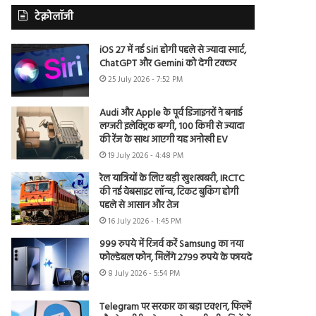
टेक्नोलॉजी
iOS 27 में नई Siri होगी पहले से ज्यादा स्मार्ट,
ChatGPT और Gemini को देगी टक्कर
25 July 2026 - 7:52 PM
Audi और Apple के पूर्व डिजाइनरों ने बनाई
लग्जरी इलेक्ट्रिक बग्गी, 100 किमी से ज्यादा
की रेंज के साथ आएगी यह अनोखी EV
19 July 2026 - 4:48 PM
रेल यात्रियों के लिए बड़ी खुशखबरी, IRCTC
की नई वेबसाइट लॉन्च, टिकट बुकिंग होगी
पहले से आसान और तेज
16 July 2026 - 1:45 PM
999 रुपये में रिजर्व करें Samsung का नया
फोल्डेबल फोन, मिलेंगे 2799 रुपये के फायदे
8 July 2026 - 5:54 PM
Telegram पर सरकार का बड़ा एक्शन, फिल्में