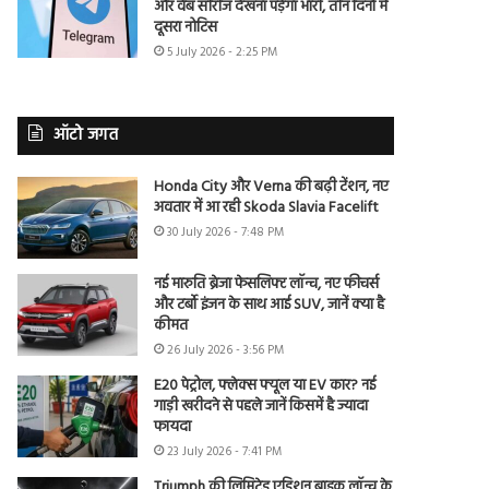
और वेब सीरीज देखना पड़ेगा भारी, तीन दिनों में
दूसरा नोटिस
5 July 2026 - 2:25 PM
ऑटो जगत
Honda City और Verna की बढ़ी टेंशन, नए
अवतार में आ रही Skoda Slavia Facelift
30 July 2026 - 7:48 PM
नई मारुति ब्रेजा फेसलिफ्ट लॉन्च, नए फीचर्स
और टर्बो इंजन के साथ आई SUV, जानें क्या है
कीमत
26 July 2026 - 3:56 PM
E20 पेट्रोल, फ्लेक्स फ्यूल या EV कार? नई
गाड़ी खरीदने से पहले जानें किसमें है ज्यादा
फायदा
23 July 2026 - 7:41 PM
Triumph की लिमिटेड एडिशन बाइक लॉन्च के