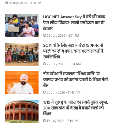
29 July 2026 - 8:00 PM
UGC NET Answer Key में देरी की वजह
पेपर लीक विवाद? लाखों उम्मीदवार कर रहे
इंतजार
26 July 2026 - 6:11 PM
SC छात्रों के लिए बड़ा अपडेट! 15 अगस्त से
पहले कर लें ये काम, वरना अटक सकती है
स्कॉलरशिप
22 July 2026 - 11:54 AM
नीट परीक्षा में सफलता “शिक्षा क्रांति” के
व्यापक प्रभाव को उजागर करती है: शिक्षा मंत्री
बैंस
20 July 2026 - 11:43 AM
1715 में शुरू हुआ भारत का सबसे पुराना स्कूल,
300 साल बाद भी दे रहा है हजारों छात्रों को
शिक्षा
19 July 2026 - 7:14 PM