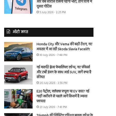
और वेब सीरीज देखना पड़ेगा भारी, तीन दिनों में
दूसरा नोटिस
5 July 2026 - 2:25 PM
ऑटो जगत
Honda City और Verna की बढ़ी टेंशन, नए
अवतार में आ रही Skoda Slavia Facelift
30 July 2026 - 7:48 PM
नई मारुति ब्रेजा फेसलिफ्ट लॉन्च, नए फीचर्स
और टर्बो इंजन के साथ आई SUV, जानें क्या है
कीमत
26 July 2026 - 3:56 PM
E20 पेट्रोल, फ्लेक्स फ्यूल या EV कार? नई
गाड़ी खरीदने से पहले जानें किसमें है ज्यादा
फायदा
23 July 2026 - 7:41 PM
Triumph की लिमिटेड एडिशन बाइक लॉन्च के