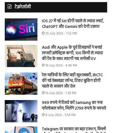
टेक्नोलॉजी
iOS 27 में नई Siri होगी पहले से ज्यादा स्मार्ट,
ChatGPT और Gemini को देगी टक्कर
25 July 2026 - 7:52 PM
Audi और Apple के पूर्व डिजाइनरों ने बनाई
लग्जरी इलेक्ट्रिक बग्गी, 100 किमी से ज्यादा
की रेंज के साथ आएगी यह अनोखी EV
19 July 2026 - 4:48 PM
रेल यात्रियों के लिए बड़ी खुशखबरी, IRCTC
की नई वेबसाइट लॉन्च, टिकट बुकिंग होगी
पहले से आसान और तेज
16 July 2026 - 1:45 PM
999 रुपये में रिजर्व करें Samsung का नया
फोल्डेबल फोन, मिलेंगे 2799 रुपये के फायदे
8 July 2026 - 5:54 PM
Telegram पर सरकार का बड़ा एक्शन, फिल्में