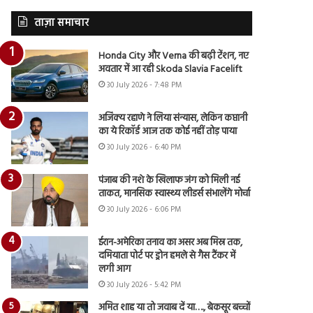
ताज़ा समाचार
Honda City और Verna की बढ़ी टेंशन, नए
अवतार में आ रही Skoda Slavia Facelift
30 July 2026 - 7:48 PM
अजिंक्य रहाणे ने लिया संन्यास, लेकिन कप्तानी
का ये रिकॉर्ड आज तक कोई नहीं तोड़ पाया
30 July 2026 - 6:40 PM
पंजाब की नशे के खिलाफ जंग को मिली नई
ताकत, मानसिक स्वास्थ्य लीडर्स संभालेंगे मोर्चा
30 July 2026 - 6:06 PM
ईरान-अमेरिका तनाव का असर अब मिस्र तक,
दमियाता पोर्ट पर ड्रोन हमले से गैस टैंकर में
लगी आग
30 July 2026 - 5:42 PM
अमित शाह या तो जवाब दें या…., बेकसूर बच्चों