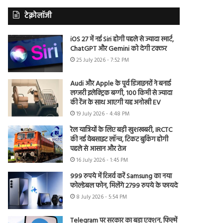
टेक्नोलॉजी
iOS 27 में नई Siri होगी पहले से ज्यादा स्मार्ट,
ChatGPT और Gemini को देगी टक्कर
25 July 2026 - 7:52 PM
Audi और Apple के पूर्व डिजाइनरों ने बनाई
लग्जरी इलेक्ट्रिक बग्गी, 100 किमी से ज्यादा
की रेंज के साथ आएगी यह अनोखी EV
19 July 2026 - 4:48 PM
रेल यात्रियों के लिए बड़ी खुशखबरी, IRCTC
की नई वेबसाइट लॉन्च, टिकट बुकिंग होगी
पहले से आसान और तेज
16 July 2026 - 1:45 PM
999 रुपये में रिजर्व करें Samsung का नया
फोल्डेबल फोन, मिलेंगे 2799 रुपये के फायदे
8 July 2026 - 5:54 PM
Telegram पर सरकार का बड़ा एक्शन, फिल्में