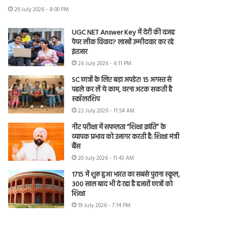
29 July 2026 - 8:00 PM
UGC NET Answer Key में देरी की वजह
पेपर लीक विवाद? लाखों उम्मीदवार कर रहे
इंतजार
26 July 2026 - 6:11 PM
SC छात्रों के लिए बड़ा अपडेट! 15 अगस्त से
पहले कर लें ये काम, वरना अटक सकती है
स्कॉलरशिप
22 July 2026 - 11:54 AM
नीट परीक्षा में सफलता “शिक्षा क्रांति” के
व्यापक प्रभाव को उजागर करती है: शिक्षा मंत्री
बैंस
20 July 2026 - 11:43 AM
1715 में शुरू हुआ भारत का सबसे पुराना स्कूल,
300 साल बाद भी दे रहा है हजारों छात्रों को
शिक्षा
19 July 2026 - 7:14 PM