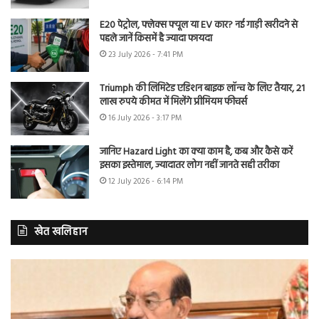
E20 पेट्रोल, फ्लेक्स फ्यूल या EV कार? नई गाड़ी खरीदने से
पहले जानें किसमें है ज्यादा फायदा
23 July 2026 - 7:41 PM
Triumph की लिमिटेड एडिशन बाइक लॉन्च के लिए तैयार, 21
लाख रुपये कीमत में मिलेंगे प्रीमियम फीचर्स
16 July 2026 - 3:17 PM
जानिए Hazard Light का क्या काम है, कब और कैसे करें
इसका इस्तेमाल, ज्यादातर लोग नहीं जानते सही तरीका
12 July 2026 - 6:14 PM
खेत खलिहान