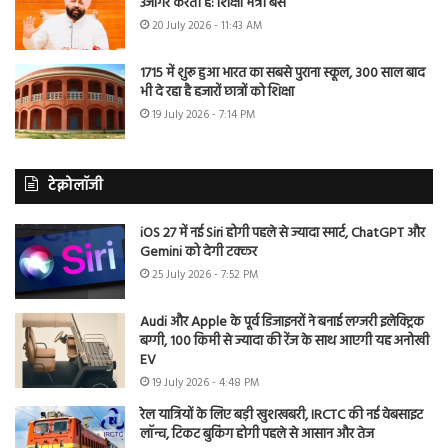
उजागर करती है: शिक्षा मंत्री बैंस
20 July 2026 - 11:43 AM
1715 में शुरू हुआ भारत का सबसे पुराना स्कूल, 300 साल बाद
भी दे रहा है हजारों छात्रों को शिक्षा
19 July 2026 - 7:14 PM
टेक्नोलॉजी
iOS 27 में नई Siri होगी पहले से ज्यादा स्मार्ट, ChatGPT और
Gemini को देगी टक्कर
25 July 2026 - 7:52 PM
Audi और Apple के पूर्व डिजाइनरों ने बनाई लग्जरी इलेक्ट्रिक
बग्गी, 100 किमी से ज्यादा की रेंज के साथ आएगी यह अनोखी
EV
19 July 2026 - 4:48 PM
रेल यात्रियों के लिए बड़ी खुशखबरी, IRCTC की नई वेबसाइट
लॉन्च, टिकट बुकिंग होगी पहले से आसान और तेज