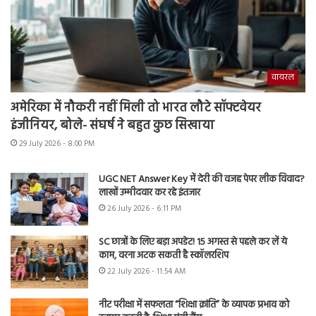
वायरल
अमेरिका में नौकरी नहीं मिली तो भारत लौटे सॉफ्टवेयर
इंजीनियर, बोले- संघर्ष ने बहुत कुछ सिखाया
29 July 2026 - 8:00 PM
UGC NET Answer Key में देरी की वजह पेपर लीक विवाद?
लाखों उम्मीदवार कर रहे इंतजार
26 July 2026 - 6:11 PM
SC छात्रों के लिए बड़ा अपडेट! 15 अगस्त से पहले कर लें ये
काम, वरना अटक सकती है स्कॉलरशिप
22 July 2026 - 11:54 AM
नीट परीक्षा में सफलता “शिक्षा क्रांति” के व्यापक प्रभाव को