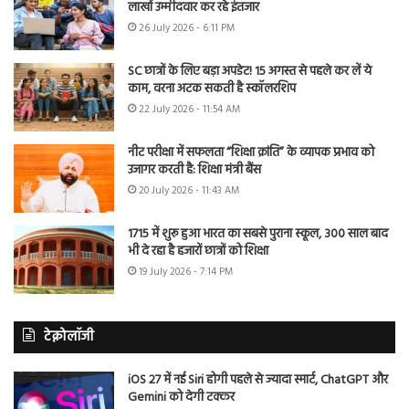
लाखों उम्मीदवार कर रहे इंतजार
26 July 2026 - 6:11 PM
SC छात्रों के लिए बड़ा अपडेट! 15 अगस्त से पहले कर लें ये
काम, वरना अटक सकती है स्कॉलरशिप
22 July 2026 - 11:54 AM
नीट परीक्षा में सफलता “शिक्षा क्रांति” के व्यापक प्रभाव को
उजागर करती है: शिक्षा मंत्री बैंस
20 July 2026 - 11:43 AM
1715 में शुरू हुआ भारत का सबसे पुराना स्कूल, 300 साल बाद
भी दे रहा है हजारों छात्रों को शिक्षा
19 July 2026 - 7:14 PM
टेक्नोलॉजी
iOS 27 में नई Siri होगी पहले से ज्यादा स्मार्ट, ChatGPT और
Gemini को देगी टक्कर