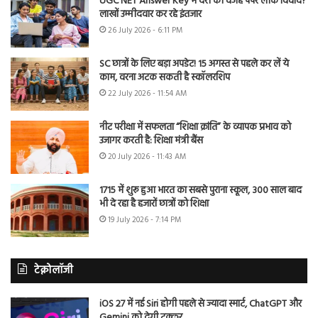
UGC NET Answer Key में देरी की वजह पेपर लीक विवाद?
लाखों उम्मीदवार कर रहे इंतजार
26 July 2026 - 6:11 PM
SC छात्रों के लिए बड़ा अपडेट! 15 अगस्त से पहले कर लें ये
काम, वरना अटक सकती है स्कॉलरशिप
22 July 2026 - 11:54 AM
नीट परीक्षा में सफलता “शिक्षा क्रांति” के व्यापक प्रभाव को
उजागर करती है: शिक्षा मंत्री बैंस
20 July 2026 - 11:43 AM
1715 में शुरू हुआ भारत का सबसे पुराना स्कूल, 300 साल बाद
भी दे रहा है हजारों छात्रों को शिक्षा
19 July 2026 - 7:14 PM
टेक्नोलॉजी
iOS 27 में नई Siri होगी पहले से ज्यादा स्मार्ट, ChatGPT और
Gemini को देगी टक्कर