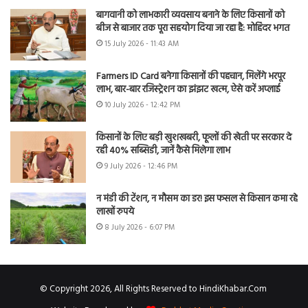
बागवानी को लाभकारी व्यवसाय बनाने के लिए किसानों को
बीज से बाजार तक पूरा सहयोग दिया जा रहा है: मोहिंदर भगत
15 July 2026 - 11:43 AM
Farmers ID Card बनेगा किसानों की पहचान, मिलेंगे भरपूर
लाभ, बार-बार रजिस्ट्रेशन का झंझट खत्म, ऐसे करें अप्लाई
10 July 2026 - 12:42 PM
किसानों के लिए बड़ी खुशखबरी, फूलों की खेती पर सरकार दे
रही 40% सब्सिडी, जानें कैसे मिलेगा लाभ
9 July 2026 - 12:46 PM
न मंडी की टेंशन, न मौसम का डर! इस फसल से किसान कमा रहे
लाखों रुपये
8 July 2026 - 6:07 PM
© Copyright 2026, All Rights Reserved to HindiKhabar.Com