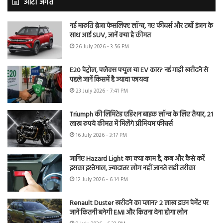
ऑटो जगत
नई मारुति ब्रेजा फेसलिफ्ट लॉन्च, नए फीचर्स और टर्बो इंजन के
साथ आई SUV, जानें क्या है कीमत
26 July 2026 - 3:56 PM
E20 पेट्रोल, फ्लेक्स फ्यूल या EV कार? नई गाड़ी खरीदने से
पहले जानें किसमें है ज्यादा फायदा
23 July 2026 - 7:41 PM
Triumph की लिमिटेड एडिशन बाइक लॉन्च के लिए तैयार, 21
लाख रुपये कीमत में मिलेंगे प्रीमियम फीचर्स
16 July 2026 - 3:17 PM
जानिए Hazard Light का क्या काम है, कब और कैसे करें
इसका इस्तेमाल, ज्यादातर लोग नहीं जानते सही तरीका
12 July 2026 - 6:14 PM
Renault Duster खरीदने का प्लान? 2 लाख डाउन पेमेंट पर
जानें कितनी बनेगी EMI और कितना देना होगा लोन