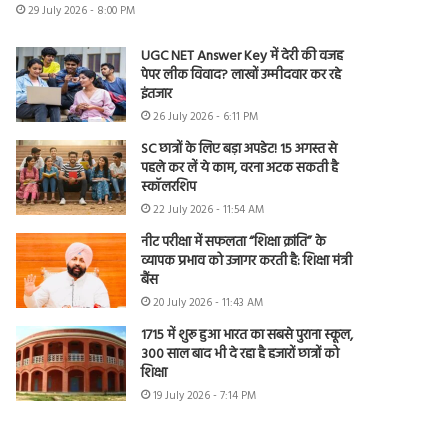
29 July 2026 - 8:00 PM
UGC NET Answer Key में देरी की वजह
पेपर लीक विवाद? लाखों उम्मीदवार कर रहे
इंतजार
26 July 2026 - 6:11 PM
SC छात्रों के लिए बड़ा अपडेट! 15 अगस्त से
पहले कर लें ये काम, वरना अटक सकती है
स्कॉलरशिप
22 July 2026 - 11:54 AM
नीट परीक्षा में सफलता “शिक्षा क्रांति” के
व्यापक प्रभाव को उजागर करती है: शिक्षा मंत्री
बैंस
20 July 2026 - 11:43 AM
1715 में शुरू हुआ भारत का सबसे पुराना स्कूल,
300 साल बाद भी दे रहा है हजारों छात्रों को
शिक्षा
19 July 2026 - 7:14 PM