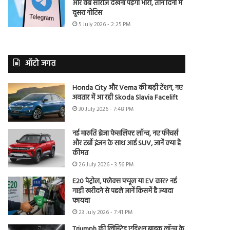
और वेब सीरीज देखना पड़ेगा भारी, तीन दिनों में
दूसरा नोटिस
5 July 2026 - 2:25 PM
ऑटो जगत
Honda City और Verna की बढ़ी टेंशन, नए
अवतार में आ रही Skoda Slavia Facelift
30 July 2026 - 7:48 PM
नई मारुति ब्रेजा फेसलिफ्ट लॉन्च, नए फीचर्स
और टर्बो इंजन के साथ आई SUV, जानें क्या है
कीमत
26 July 2026 - 3:56 PM
E20 पेट्रोल, फ्लेक्स फ्यूल या EV कार? नई
गाड़ी खरीदने से पहले जानें किसमें है ज्यादा
फायदा
23 July 2026 - 7:41 PM
Triumph की लिमिटेड एडिशन बाइक लॉन्च के