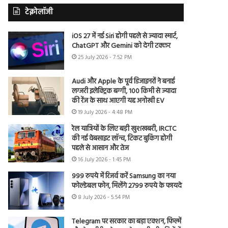
टेक्नोलॉजी
iOS 27 में नई Siri होगी पहले से ज्यादा स्मार्ट,
ChatGPT और Gemini को देगी टक्कर
25 July 2026 - 7:52 PM
Audi और Apple के पूर्व डिजाइनरों ने बनाई
लग्जरी इलेक्ट्रिक बग्गी, 100 किमी से ज्यादा
की रेंज के साथ आएगी यह अनोखी EV
19 July 2026 - 4:48 PM
रेल यात्रियों के लिए बड़ी खुशखबरी, IRCTC
की नई वेबसाइट लॉन्च, टिकट बुकिंग होगी
पहले से आसान और तेज
16 July 2026 - 1:45 PM
999 रुपये में रिजर्व करें Samsung का नया
फोल्डेबल फोन, मिलेंगे 2799 रुपये के फायदे
8 July 2026 - 5:54 PM
Telegram पर सरकार का बड़ा एक्शन, फिल्में