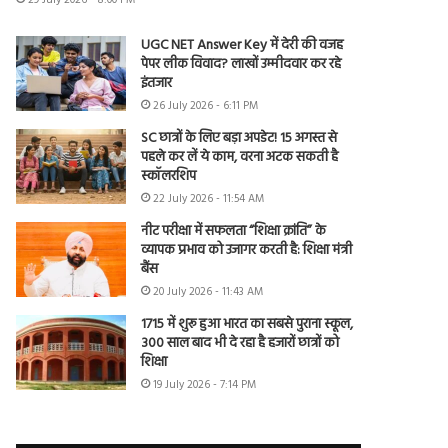
29 July 2026 - 8:00 PM
UGC NET Answer Key में देरी की वजह
पेपर लीक विवाद? लाखों उम्मीदवार कर रहे
इंतजार
26 July 2026 - 6:11 PM
SC छात्रों के लिए बड़ा अपडेट! 15 अगस्त से
पहले कर लें ये काम, वरना अटक सकती है
स्कॉलरशिप
22 July 2026 - 11:54 AM
नीट परीक्षा में सफलता “शिक्षा क्रांति” के
व्यापक प्रभाव को उजागर करती है: शिक्षा मंत्री
बैंस
20 July 2026 - 11:43 AM
1715 में शुरू हुआ भारत का सबसे पुराना स्कूल,
300 साल बाद भी दे रहा है हजारों छात्रों को
शिक्षा
19 July 2026 - 7:14 PM