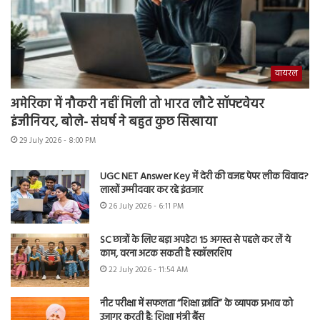
वायरल
अमेरिका में नौकरी नहीं मिली तो भारत लौटे सॉफ्टवेयर
इंजीनियर, बोले- संघर्ष ने बहुत कुछ सिखाया
29 July 2026 - 8:00 PM
UGC NET Answer Key में देरी की वजह पेपर लीक विवाद?
लाखों उम्मीदवार कर रहे इंतजार
26 July 2026 - 6:11 PM
SC छात्रों के लिए बड़ा अपडेट! 15 अगस्त से पहले कर लें ये
काम, वरना अटक सकती है स्कॉलरशिप
22 July 2026 - 11:54 AM
नीट परीक्षा में सफलता “शिक्षा क्रांति” के व्यापक प्रभाव को
उजागर करती है: शिक्षा मंत्री बैंस