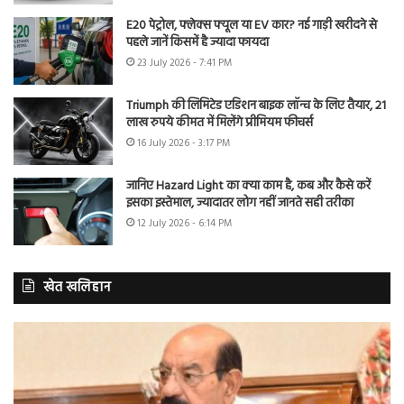
E20 पेट्रोल, फ्लेक्स फ्यूल या EV कार? नई गाड़ी खरीदने से
पहले जानें किसमें है ज्यादा फायदा
23 July 2026 - 7:41 PM
Triumph की लिमिटेड एडिशन बाइक लॉन्च के लिए तैयार, 21
लाख रुपये कीमत में मिलेंगे प्रीमियम फीचर्स
16 July 2026 - 3:17 PM
जानिए Hazard Light का क्या काम है, कब और कैसे करें
इसका इस्तेमाल, ज्यादातर लोग नहीं जानते सही तरीका
12 July 2026 - 6:14 PM
खेत खलिहान