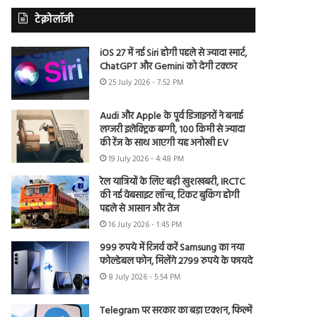
टेक्नोलॉजी
iOS 27 में नई Siri होगी पहले से ज्यादा स्मार्ट,
ChatGPT और Gemini को देगी टक्कर
25 July 2026 - 7:52 PM
Audi और Apple के पूर्व डिजाइनरों ने बनाई
लग्जरी इलेक्ट्रिक बग्गी, 100 किमी से ज्यादा
की रेंज के साथ आएगी यह अनोखी EV
19 July 2026 - 4:48 PM
रेल यात्रियों के लिए बड़ी खुशखबरी, IRCTC
की नई वेबसाइट लॉन्च, टिकट बुकिंग होगी
पहले से आसान और तेज
16 July 2026 - 1:45 PM
999 रुपये में रिजर्व करें Samsung का नया
फोल्डेबल फोन, मिलेंगे 2799 रुपये के फायदे
8 July 2026 - 5:54 PM
Telegram पर सरकार का बड़ा एक्शन, फिल्में