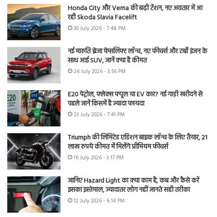
Honda City और Verna की बढ़ी टेंशन, नए अवतार में आ
रही Skoda Slavia Facelift
30 July 2026 - 7:48 PM
नई मारुति ब्रेजा फेसलिफ्ट लॉन्च, नए फीचर्स और टर्बो इंजन के
साथ आई SUV, जानें क्या है कीमत
26 July 2026 - 3:56 PM
E20 पेट्रोल, फ्लेक्स फ्यूल या EV कार? नई गाड़ी खरीदने से
पहले जानें किसमें है ज्यादा फायदा
23 July 2026 - 7:41 PM
Triumph की लिमिटेड एडिशन बाइक लॉन्च के लिए तैयार, 21
लाख रुपये कीमत में मिलेंगे प्रीमियम फीचर्स
16 July 2026 - 3:17 PM
जानिए Hazard Light का क्या काम है, कब और कैसे करें
इसका इस्तेमाल, ज्यादातर लोग नहीं जानते सही तरीका
12 July 2026 - 6:14 PM