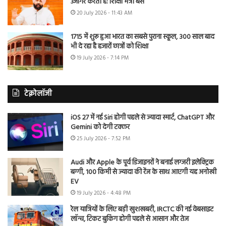
उजागर करती है: शिक्षा मंत्री बैंस
20 July 2026 - 11:43 AM
1715 में शुरू हुआ भारत का सबसे पुराना स्कूल, 300 साल बाद
भी दे रहा है हजारों छात्रों को शिक्षा
19 July 2026 - 7:14 PM
टेक्नोलॉजी
iOS 27 में नई Siri होगी पहले से ज्यादा स्मार्ट, ChatGPT और
Gemini को देगी टक्कर
25 July 2026 - 7:52 PM
Audi और Apple के पूर्व डिजाइनरों ने बनाई लग्जरी इलेक्ट्रिक
बग्गी, 100 किमी से ज्यादा की रेंज के साथ आएगी यह अनोखी
EV
19 July 2026 - 4:48 PM
रेल यात्रियों के लिए बड़ी खुशखबरी, IRCTC की नई वेबसाइट
लॉन्च, टिकट बुकिंग होगी पहले से आसान और तेज