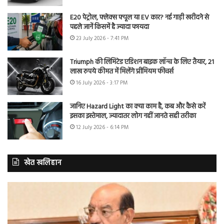
E20 पेट्रोल, फ्लेक्स फ्यूल या EV कार? नई गाड़ी खरीदने से
पहले जानें किसमें है ज्यादा फायदा
23 July 2026 - 7:41 PM
Triumph की लिमिटेड एडिशन बाइक लॉन्च के लिए तैयार, 21
लाख रुपये कीमत में मिलेंगे प्रीमियम फीचर्स
16 July 2026 - 3:17 PM
जानिए Hazard Light का क्या काम है, कब और कैसे करें
इसका इस्तेमाल, ज्यादातर लोग नहीं जानते सही तरीका
12 July 2026 - 6:14 PM
खेत खलिहान