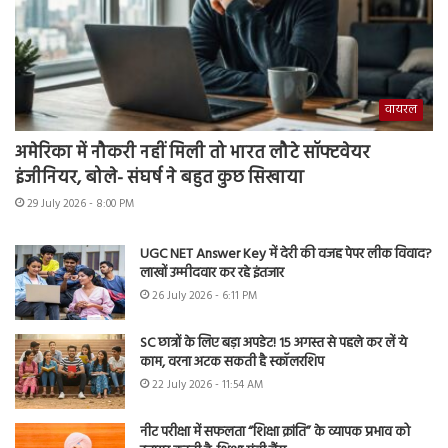
वायरल
अमेरिका में नौकरी नहीं मिली तो भारत लौटे सॉफ्टवेयर
इंजीनियर, बोले- संघर्ष ने बहुत कुछ सिखाया
29 July 2026 - 8:00 PM
UGC NET Answer Key में देरी की वजह पेपर लीक विवाद?
लाखों उम्मीदवार कर रहे इंतजार
26 July 2026 - 6:11 PM
SC छात्रों के लिए बड़ा अपडेट! 15 अगस्त से पहले कर लें ये
काम, वरना अटक सकती है स्कॉलरशिप
22 July 2026 - 11:54 AM
नीट परीक्षा में सफलता “शिक्षा क्रांति” के व्यापक प्रभाव को