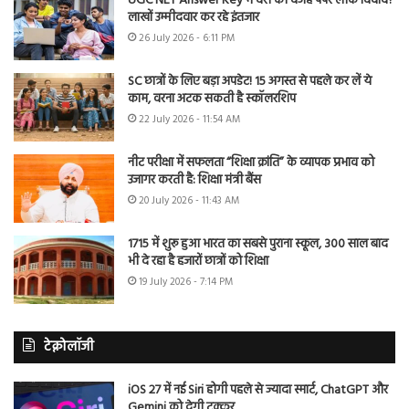
UGC NET Answer Key में देरी की वजह पेपर लीक विवाद?
लाखों उम्मीदवार कर रहे इंतजार
26 July 2026 - 6:11 PM
SC छात्रों के लिए बड़ा अपडेट! 15 अगस्त से पहले कर लें ये
काम, वरना अटक सकती है स्कॉलरशिप
22 July 2026 - 11:54 AM
नीट परीक्षा में सफलता “शिक्षा क्रांति” के व्यापक प्रभाव को
उजागर करती है: शिक्षा मंत्री बैंस
20 July 2026 - 11:43 AM
1715 में शुरू हुआ भारत का सबसे पुराना स्कूल, 300 साल बाद
भी दे रहा है हजारों छात्रों को शिक्षा
19 July 2026 - 7:14 PM
टेक्नोलॉजी
iOS 27 में नई Siri होगी पहले से ज्यादा स्मार्ट, ChatGPT और
Gemini को देगी टक्कर