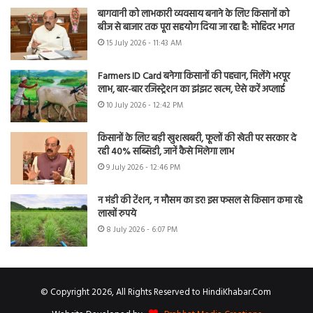
बागवानी को लाभकारी व्यवसाय बनाने के लिए किसानों को
बीज से बाजार तक पूरा सहयोग दिया जा रहा है: मोहिंदर भगत
15 July 2026 - 11:43 AM
Farmers ID Card बनेगा किसानों की पहचान, मिलेंगे भरपूर
लाभ, बार-बार रजिस्ट्रेशन का झंझट खत्म, ऐसे करें अप्लाई
10 July 2026 - 12:42 PM
किसानों के लिए बड़ी खुशखबरी, फूलों की खेती पर सरकार दे
रही 40% सब्सिडी, जानें कैसे मिलेगा लाभ
9 July 2026 - 12:46 PM
न मंडी की टेंशन, न मौसम का डर! इस फसल से किसान कमा रहे
लाखों रुपये
8 July 2026 - 6:07 PM
© Copyright 2026, All Rights Reserved to HindiKhabar.Com