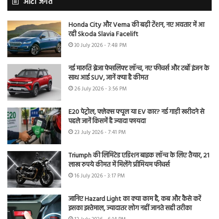
ऑटो जगत
Honda City और Verna की बढ़ी टेंशन, नए अवतार में आ
रही Skoda Slavia Facelift
30 July 2026 - 7:48 PM
नई मारुति ब्रेजा फेसलिफ्ट लॉन्च, नए फीचर्स और टर्बो इंजन के
साथ आई SUV, जानें क्या है कीमत
26 July 2026 - 3:56 PM
E20 पेट्रोल, फ्लेक्स फ्यूल या EV कार? नई गाड़ी खरीदने से
पहले जानें किसमें है ज्यादा फायदा
23 July 2026 - 7:41 PM
Triumph की लिमिटेड एडिशन बाइक लॉन्च के लिए तैयार, 21
लाख रुपये कीमत में मिलेंगे प्रीमियम फीचर्स
16 July 2026 - 3:17 PM
जानिए Hazard Light का क्या काम है, कब और कैसे करें
इसका इस्तेमाल, ज्यादातर लोग नहीं जानते सही तरीका