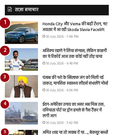
ताज़ा समाचार
Honda City और Verna की बढ़ी टेंशन, नए
अवतार में आ रही Skoda Slavia Facelift
30 July 2026 - 7:48 PM
अजिंक्य रहाणे ने लिया संन्यास, लेकिन कप्तानी
का ये रिकॉर्ड आज तक कोई नहीं तोड़ पाया
30 July 2026 - 6:40 PM
पंजाब की नशे के खिलाफ जंग को मिली नई
ताकत, मानसिक स्वास्थ्य लीडर्स संभालेंगे मोर्चा
30 July 2026 - 6:06 PM
ईरान-अमेरिका तनाव का असर अब मिस्र तक,
दमियाता पोर्ट पर ड्रोन हमले से गैस टैंकर में
लगी आग
30 July 2026 - 5:42 PM
अमित शाह या तो जवाब दें या…., बेकसूर बच्चों