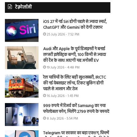
टेक्नोलॉजी
iOS 27 में नई Siri होगी पहले से ज्यादा स्मार्ट,
ChatGPT और Gemini को देगी टक्कर
25 July 2026 - 7:52 PM
Audi और Apple के पूर्व डिजाइनरों ने बनाई
लग्जरी इलेक्ट्रिक बग्गी, 100 किमी से ज्यादा
की रेंज के साथ आएगी यह अनोखी EV
19 July 2026 - 4:48 PM
रेल यात्रियों के लिए बड़ी खुशखबरी, IRCTC
की नई वेबसाइट लॉन्च, टिकट बुकिंग होगी
पहले से आसान और तेज
16 July 2026 - 1:45 PM
999 रुपये में रिजर्व करें Samsung का नया
फोल्डेबल फोन, मिलेंगे 2799 रुपये के फायदे
8 July 2026 - 5:54 PM
Telegram पर सरकार का बड़ा एक्शन, फिल्में