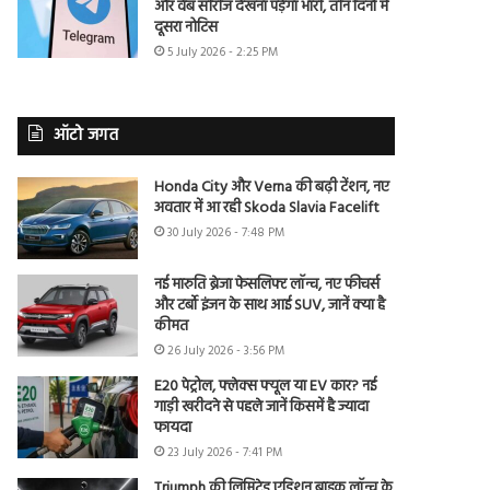
और वेब सीरीज देखना पड़ेगा भारी, तीन दिनों में
दूसरा नोटिस
5 July 2026 - 2:25 PM
ऑटो जगत
Honda City और Verna की बढ़ी टेंशन, नए
अवतार में आ रही Skoda Slavia Facelift
30 July 2026 - 7:48 PM
नई मारुति ब्रेजा फेसलिफ्ट लॉन्च, नए फीचर्स
और टर्बो इंजन के साथ आई SUV, जानें क्या है
कीमत
26 July 2026 - 3:56 PM
E20 पेट्रोल, फ्लेक्स फ्यूल या EV कार? नई
गाड़ी खरीदने से पहले जानें किसमें है ज्यादा
फायदा
23 July 2026 - 7:41 PM
Triumph की लिमिटेड एडिशन बाइक लॉन्च के