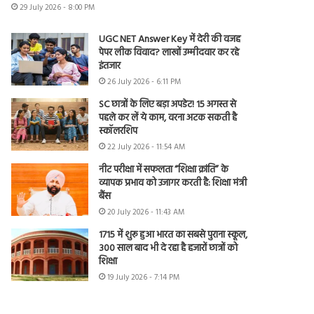
29 July 2026 - 8:00 PM
UGC NET Answer Key में देरी की वजह
पेपर लीक विवाद? लाखों उम्मीदवार कर रहे
इंतजार
26 July 2026 - 6:11 PM
SC छात्रों के लिए बड़ा अपडेट! 15 अगस्त से
पहले कर लें ये काम, वरना अटक सकती है
स्कॉलरशिप
22 July 2026 - 11:54 AM
नीट परीक्षा में सफलता “शिक्षा क्रांति” के
व्यापक प्रभाव को उजागर करती है: शिक्षा मंत्री
बैंस
20 July 2026 - 11:43 AM
1715 में शुरू हुआ भारत का सबसे पुराना स्कूल,
300 साल बाद भी दे रहा है हजारों छात्रों को
शिक्षा
19 July 2026 - 7:14 PM