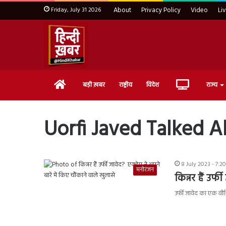
Friday, July 31 2026
About
Privacy Policy
Video
Li
Home
Live
बड़ी ख़बर
राष्ट्रीय
विदेश
राज्य
TV
Uorfi Javed Talked 
8 July 2023 - 7:
मनोरंजन
किन्नर हैं उर्
उर्फी जावेद का एक वी