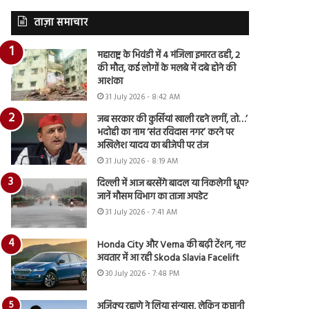
ताज़ा समाचार
महाराष्ट्र के भिवंडी में 4 मंजिला इमारत ढही, 2
की मौत, कई लोगों के मलबे में दबे होने की
आशंका
31 July 2026 - 8:42 AM
जब सरकार की कुर्सियां खाली रहने लगीं, तो…’
भदोही का नाम ‘संत रविदास नगर’ करने पर
अखिलेश यादव का बीजेपी पर तंज
31 July 2026 - 8:19 AM
दिल्ली में आज बरसेंगे बादल या निकलेगी धूप?
जानें मौसम विभाग का ताजा अपडेट
31 July 2026 - 7:41 AM
Honda City और Verna की बढ़ी टेंशन, नए
अवतार में आ रही Skoda Slavia Facelift
30 July 2026 - 7:48 PM
अजिंक्य रहाणे ने लिया संन्यास, लेकिन कप्तानी