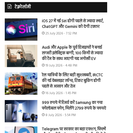
टेक्नोलॉजी
iOS 27 में नई Siri होगी पहले से ज्यादा स्मार्ट,
ChatGPT और Gemini को देगी टक्कर
25 July 2026 - 7:52 PM
Audi और Apple के पूर्व डिजाइनरों ने बनाई
लग्जरी इलेक्ट्रिक बग्गी, 100 किमी से ज्यादा
की रेंज के साथ आएगी यह अनोखी EV
19 July 2026 - 4:48 PM
रेल यात्रियों के लिए बड़ी खुशखबरी, IRCTC
की नई वेबसाइट लॉन्च, टिकट बुकिंग होगी
पहले से आसान और तेज
16 July 2026 - 1:45 PM
999 रुपये में रिजर्व करें Samsung का नया
फोल्डेबल फोन, मिलेंगे 2799 रुपये के फायदे
8 July 2026 - 5:54 PM
Telegram पर सरकार का बड़ा एक्शन, फिल्में