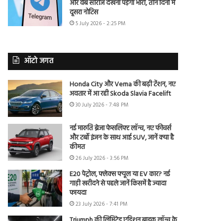
और वेब सीरीज देखना पड़ेगा भारी, तीन दिनों में
दूसरा नोटिस
5 July 2026 - 2:25 PM
ऑटो जगत
Honda City और Verna की बढ़ी टेंशन, नए
अवतार में आ रही Skoda Slavia Facelift
30 July 2026 - 7:48 PM
नई मारुति ब्रेजा फेसलिफ्ट लॉन्च, नए फीचर्स
और टर्बो इंजन के साथ आई SUV, जानें क्या है
कीमत
26 July 2026 - 3:56 PM
E20 पेट्रोल, फ्लेक्स फ्यूल या EV कार? नई
गाड़ी खरीदने से पहले जानें किसमें है ज्यादा
फायदा
23 July 2026 - 7:41 PM
Triumph की लिमिटेड एडिशन बाइक लॉन्च के