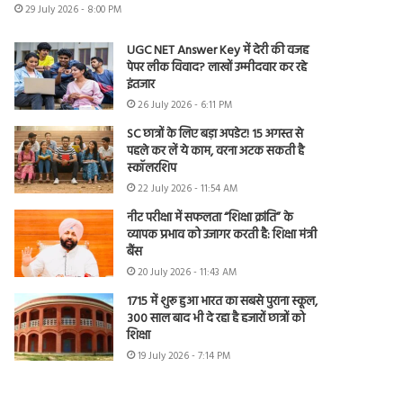
29 July 2026 - 8:00 PM
UGC NET Answer Key में देरी की वजह
पेपर लीक विवाद? लाखों उम्मीदवार कर रहे
इंतजार
26 July 2026 - 6:11 PM
SC छात्रों के लिए बड़ा अपडेट! 15 अगस्त से
पहले कर लें ये काम, वरना अटक सकती है
स्कॉलरशिप
22 July 2026 - 11:54 AM
नीट परीक्षा में सफलता “शिक्षा क्रांति” के
व्यापक प्रभाव को उजागर करती है: शिक्षा मंत्री
बैंस
20 July 2026 - 11:43 AM
1715 में शुरू हुआ भारत का सबसे पुराना स्कूल,
300 साल बाद भी दे रहा है हजारों छात्रों को
शिक्षा
19 July 2026 - 7:14 PM