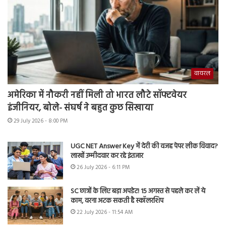
वायरल
अमेरिका में नौकरी नहीं मिली तो भारत लौटे सॉफ्टवेयर
इंजीनियर, बोले- संघर्ष ने बहुत कुछ सिखाया
29 July 2026 - 8:00 PM
UGC NET Answer Key में देरी की वजह पेपर लीक विवाद?
लाखों उम्मीदवार कर रहे इंतजार
26 July 2026 - 6:11 PM
SC छात्रों के लिए बड़ा अपडेट! 15 अगस्त से पहले कर लें ये
काम, वरना अटक सकती है स्कॉलरशिप
22 July 2026 - 11:54 AM