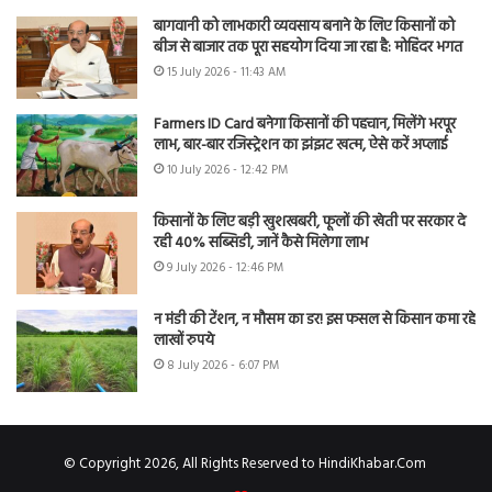
बागवानी को लाभकारी व्यवसाय बनाने के लिए किसानों को
बीज से बाजार तक पूरा सहयोग दिया जा रहा है: मोहिंदर भगत
15 July 2026 - 11:43 AM
Farmers ID Card बनेगा किसानों की पहचान, मिलेंगे भरपूर
लाभ, बार-बार रजिस्ट्रेशन का झंझट खत्म, ऐसे करें अप्लाई
10 July 2026 - 12:42 PM
किसानों के लिए बड़ी खुशखबरी, फूलों की खेती पर सरकार दे
रही 40% सब्सिडी, जानें कैसे मिलेगा लाभ
9 July 2026 - 12:46 PM
न मंडी की टेंशन, न मौसम का डर! इस फसल से किसान कमा रहे
लाखों रुपये
8 July 2026 - 6:07 PM
© Copyright 2026, All Rights Reserved to HindiKhabar.Com