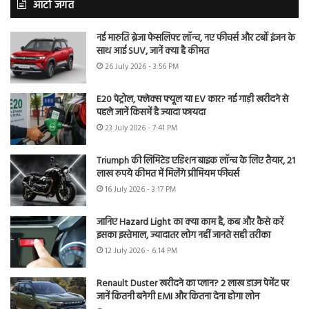
ऑटो जगत
नई मारुति ब्रेजा फेसलिफ्ट लॉन्च, नए फीचर्स और टर्बो इंजन के
साथ आई SUV, जानें क्या है कीमत
26 July 2026 - 3:56 PM
E20 पेट्रोल, फ्लेक्स फ्यूल या EV कार? नई गाड़ी खरीदने से
पहले जानें किसमें है ज्यादा फायदा
23 July 2026 - 7:41 PM
Triumph की लिमिटेड एडिशन बाइक लॉन्च के लिए तैयार, 21
लाख रुपये कीमत में मिलेंगे प्रीमियम फीचर्स
16 July 2026 - 3:17 PM
जानिए Hazard Light का क्या काम है, कब और कैसे करें
इसका इस्तेमाल, ज्यादातर लोग नहीं जानते सही तरीका
12 July 2026 - 6:14 PM
Renault Duster खरीदने का प्लान? 2 लाख डाउन पेमेंट पर
जानें कितनी बनेगी EMI और कितना देना होगा लोन