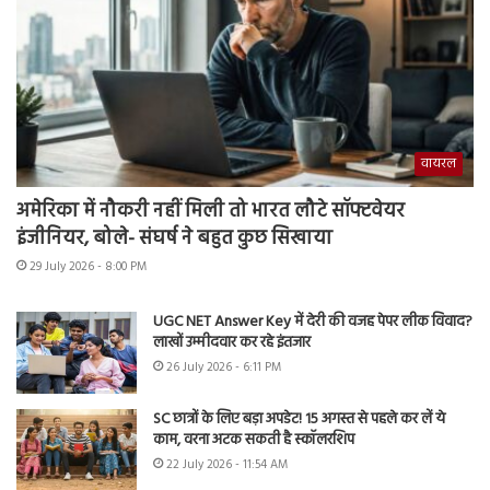
वायरल
अमेरिका में नौकरी नहीं मिली तो भारत लौटे सॉफ्टवेयर
इंजीनियर, बोले- संघर्ष ने बहुत कुछ सिखाया
29 July 2026 - 8:00 PM
UGC NET Answer Key में देरी की वजह पेपर लीक विवाद?
लाखों उम्मीदवार कर रहे इंतजार
26 July 2026 - 6:11 PM
SC छात्रों के लिए बड़ा अपडेट! 15 अगस्त से पहले कर लें ये
काम, वरना अटक सकती है स्कॉलरशिप
22 July 2026 - 11:54 AM