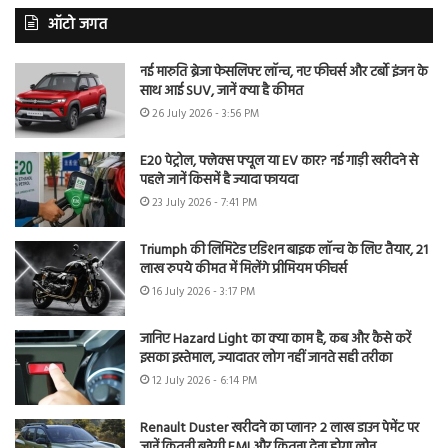
ऑटो जगत
नई मारुति ब्रेजा फेसलिफ्ट लॉन्च, नए फीचर्स और टर्बो इंजन के
साथ आई SUV, जानें क्या है कीमत
26 July 2026 - 3:56 PM
E20 पेट्रोल, फ्लेक्स फ्यूल या EV कार? नई गाड़ी खरीदने से
पहले जानें किसमें है ज्यादा फायदा
23 July 2026 - 7:41 PM
Triumph की लिमिटेड एडिशन बाइक लॉन्च के लिए तैयार, 21
लाख रुपये कीमत में मिलेंगे प्रीमियम फीचर्स
16 July 2026 - 3:17 PM
जानिए Hazard Light का क्या काम है, कब और कैसे करें
इसका इस्तेमाल, ज्यादातर लोग नहीं जानते सही तरीका
12 July 2026 - 6:14 PM
Renault Duster खरीदने का प्लान? 2 लाख डाउन पेमेंट पर
जानें कितनी बनेगी EMI और कितना देना होगा लोन