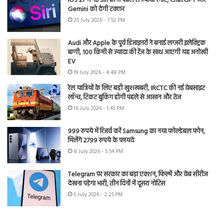
iOS 27 में नई Siri होगी पहले से ज्यादा स्मार्ट, ChatGPT और
Gemini को देगी टक्कर
25 July 2026 - 7:52 PM
Audi और Apple के पूर्व डिजाइनरों ने बनाई लग्जरी इलेक्ट्रिक
बग्गी, 100 किमी से ज्यादा की रेंज के साथ आएगी यह अनोखी
EV
19 July 2026 - 4:48 PM
रेल यात्रियों के लिए बड़ी खुशखबरी, IRCTC की नई वेबसाइट
लॉन्च, टिकट बुकिंग होगी पहले से आसान और तेज
16 July 2026 - 1:45 PM
999 रुपये में रिजर्व करें Samsung का नया फोल्डेबल फोन,
मिलेंगे 2799 रुपये के फायदे
8 July 2026 - 5:54 PM
Telegram पर सरकार का बड़ा एक्शन, फिल्में और वेब सीरीज
देखना पड़ेगा भारी, तीन दिनों में दूसरा नोटिस
5 July 2026 - 2:25 PM