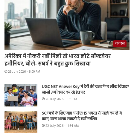
वायरल
अमेरिका में नौकरी नहीं मिली तो भारत लौटे सॉफ्टवेयर
इंजीनियर, बोले- संघर्ष ने बहुत कुछ सिखाया
29 July 2026 - 8:00 PM
UGC NET Answer Key में देरी की वजह पेपर लीक विवाद?
लाखों उम्मीदवार कर रहे इंतजार
26 July 2026 - 6:11 PM
SC छात्रों के लिए बड़ा अपडेट! 15 अगस्त से पहले कर लें ये
काम, वरना अटक सकती है स्कॉलरशिप
22 July 2026 - 11:54 AM