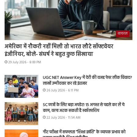
वायरल
अमेरिका में नौकरी नहीं मिली तो भारत लौटे सॉफ्टवेयर
इंजीनियर, बोले- संघर्ष ने बहुत कुछ सिखाया
29 July 2026 - 8:00 PM
UGC NET Answer Key में देरी की वजह पेपर लीक विवाद?
लाखों उम्मीदवार कर रहे इंतजार
26 July 2026 - 6:11 PM
SC छात्रों के लिए बड़ा अपडेट! 15 अगस्त से पहले कर लें ये
काम, वरना अटक सकती है स्कॉलरशिप
22 July 2026 - 11:54 AM
नीट परीक्षा में सफलता “शिक्षा क्रांति” के व्यापक प्रभाव को