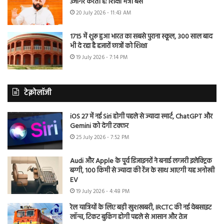
उजागर करती है: शिक्षा मंत्री बैंस
20 July 2026 - 11:43 AM
1715 में शुरू हुआ भारत का सबसे पुराना स्कूल, 300 साल बाद
भी दे रहा है हजारों छात्रों को शिक्षा
19 July 2026 - 7:14 PM
टेक्नोलॉजी
iOS 27 में नई Siri होगी पहले से ज्यादा स्मार्ट, ChatGPT और
Gemini को देगी टक्कर
25 July 2026 - 7:52 PM
Audi और Apple के पूर्व डिजाइनरों ने बनाई लग्जरी इलेक्ट्रिक
बग्गी, 100 किमी से ज्यादा की रेंज के साथ आएगी यह अनोखी
EV
19 July 2026 - 4:48 PM
रेल यात्रियों के लिए बड़ी खुशखबरी, IRCTC की नई वेबसाइट
लॉन्च, टिकट बुकिंग होगी पहले से आसान और तेज