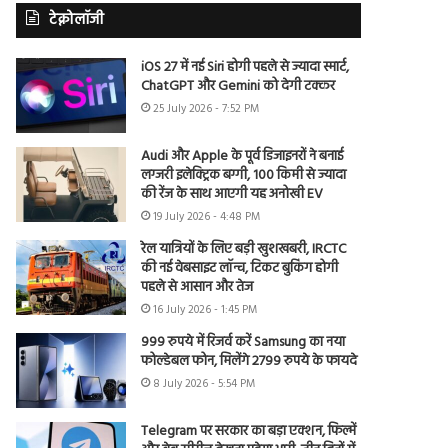
टेक्नोलॉजी
iOS 27 में नई Siri होगी पहले से ज्यादा स्मार्ट,
ChatGPT और Gemini को देगी टक्कर
25 July 2026 - 7:52 PM
Audi और Apple के पूर्व डिजाइनरों ने बनाई
लग्जरी इलेक्ट्रिक बग्गी, 100 किमी से ज्यादा
की रेंज के साथ आएगी यह अनोखी EV
19 July 2026 - 4:48 PM
रेल यात्रियों के लिए बड़ी खुशखबरी, IRCTC
की नई वेबसाइट लॉन्च, टिकट बुकिंग होगी
पहले से आसान और तेज
16 July 2026 - 1:45 PM
999 रुपये में रिजर्व करें Samsung का नया
फोल्डेबल फोन, मिलेंगे 2799 रुपये के फायदे
8 July 2026 - 5:54 PM
Telegram पर सरकार का बड़ा एक्शन, फिल्में