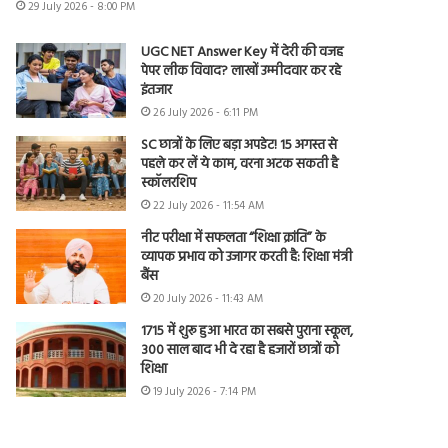
29 July 2026 - 8:00 PM
UGC NET Answer Key में देरी की वजह
पेपर लीक विवाद? लाखों उम्मीदवार कर रहे
इंतजार
26 July 2026 - 6:11 PM
SC छात्रों के लिए बड़ा अपडेट! 15 अगस्त से
पहले कर लें ये काम, वरना अटक सकती है
स्कॉलरशिप
22 July 2026 - 11:54 AM
नीट परीक्षा में सफलता “शिक्षा क्रांति” के
व्यापक प्रभाव को उजागर करती है: शिक्षा मंत्री
बैंस
20 July 2026 - 11:43 AM
1715 में शुरू हुआ भारत का सबसे पुराना स्कूल,
300 साल बाद भी दे रहा है हजारों छात्रों को
शिक्षा
19 July 2026 - 7:14 PM