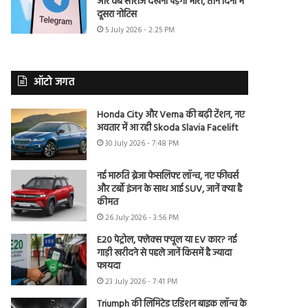
और वेब सीरीज देखना पड़ेगा भारी, तीन दिनों में
दूसरा नोटिस
5 July 2026 - 2:25 PM
ऑटो जगत
Honda City और Verna की बढ़ी टेंशन, नए
अवतार में आ रही Skoda Slavia Facelift
30 July 2026 - 7:48 PM
नई मारुति ब्रेजा फेसलिफ्ट लॉन्च, नए फीचर्स
और टर्बो इंजन के साथ आई SUV, जानें क्या है
कीमत
26 July 2026 - 3:56 PM
E20 पेट्रोल, फ्लेक्स फ्यूल या EV कार? नई
गाड़ी खरीदने से पहले जानें किसमें है ज्यादा
फायदा
23 July 2026 - 7:41 PM
Triumph की लिमिटेड एडिशन बाइक लॉन्च के