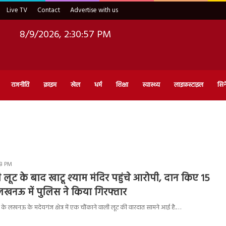
Live TV
Contact
Advertise with us
8/9/2026, 2:30:58 PM
राजनीति
क्राइम
खेल
धर्म
शिक्षा
स्वास्थ्य
लाइफ़स्टाइल
सिन
38 PM
लूट के बाद खाटू श्याम मंदिर पहुंचे आरोपी, दान किए 15
लखनऊ में पुलिस ने किया गिरफ्तार
श के लखनऊ के मदेयगंज क्षेत्र में एक चौंकाने वाली लूट की वारदात सामने आई है.…