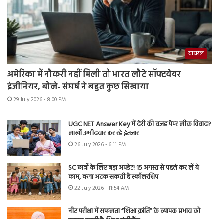
वायरल
अमेरिका में नौकरी नहीं मिली तो भारत लौटे सॉफ्टवेयर
इंजीनियर, बोले- संघर्ष ने बहुत कुछ सिखाया
29 July 2026 - 8:00 PM
UGC NET Answer Key में देरी की वजह पेपर लीक विवाद?
लाखों उम्मीदवार कर रहे इंतजार
26 July 2026 - 6:11 PM
SC छात्रों के लिए बड़ा अपडेट! 15 अगस्त से पहले कर लें ये
काम, वरना अटक सकती है स्कॉलरशिप
22 July 2026 - 11:54 AM
नीट परीक्षा में सफलता “शिक्षा क्रांति” के व्यापक प्रभाव को