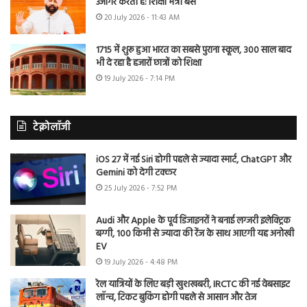
उजागर करती है: शिक्षा मंत्री बैंस
20 July 2026 - 11:43 AM
1715 में शुरू हुआ भारत का सबसे पुराना स्कूल, 300 साल बाद
भी दे रहा है हजारों छात्रों को शिक्षा
19 July 2026 - 7:14 PM
टेक्नोलॉजी
iOS 27 में नई Siri होगी पहले से ज्यादा स्मार्ट, ChatGPT और
Gemini को देगी टक्कर
25 July 2026 - 7:52 PM
Audi और Apple के पूर्व डिजाइनरों ने बनाई लग्जरी इलेक्ट्रिक
बग्गी, 100 किमी से ज्यादा की रेंज के साथ आएगी यह अनोखी
EV
19 July 2026 - 4:48 PM
रेल यात्रियों के लिए बड़ी खुशखबरी, IRCTC की नई वेबसाइट
लॉन्च, टिकट बुकिंग होगी पहले से आसान और तेज