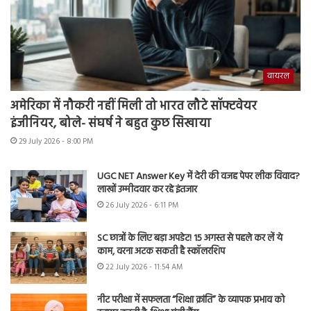
वायरल
अमेरिका में नौकरी नहीं मिली तो भारत लौटे सॉफ्टवेयर
इंजीनियर, बोले- संघर्ष ने बहुत कुछ सिखाया
29 July 2026 - 8:00 PM
UGC NET Answer Key में देरी की वजह पेपर लीक विवाद?
लाखों उम्मीदवार कर रहे इंतजार
26 July 2026 - 6:11 PM
SC छात्रों के लिए बड़ा अपडेट! 15 अगस्त से पहले कर लें ये
काम, वरना अटक सकती है स्कॉलरशिप
22 July 2026 - 11:54 AM
नीट परीक्षा में सफलता “शिक्षा क्रांति” के व्यापक प्रभाव को