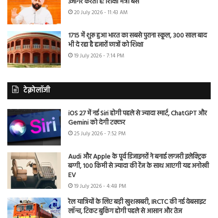
उजागर करती है: शिक्षा मंत्री बैंस
20 July 2026 - 11:43 AM
1715 में शुरू हुआ भारत का सबसे पुराना स्कूल, 300 साल बाद
भी दे रहा है हजारों छात्रों को शिक्षा
19 July 2026 - 7:14 PM
टेक्नोलॉजी
iOS 27 में नई Siri होगी पहले से ज्यादा स्मार्ट, ChatGPT और
Gemini को देगी टक्कर
25 July 2026 - 7:52 PM
Audi और Apple के पूर्व डिजाइनरों ने बनाई लग्जरी इलेक्ट्रिक
बग्गी, 100 किमी से ज्यादा की रेंज के साथ आएगी यह अनोखी
EV
19 July 2026 - 4:48 PM
रेल यात्रियों के लिए बड़ी खुशखबरी, IRCTC की नई वेबसाइट
लॉन्च, टिकट बुकिंग होगी पहले से आसान और तेज