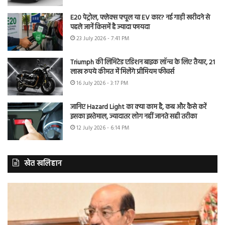
E20 पेट्रोल, फ्लेक्स फ्यूल या EV कार? नई गाड़ी खरीदने से
पहले जानें किसमें है ज्यादा फायदा
23 July 2026 - 7:41 PM
Triumph की लिमिटेड एडिशन बाइक लॉन्च के लिए तैयार, 21
लाख रुपये कीमत में मिलेंगे प्रीमियम फीचर्स
16 July 2026 - 3:17 PM
जानिए Hazard Light का क्या काम है, कब और कैसे करें
इसका इस्तेमाल, ज्यादातर लोग नहीं जानते सही तरीका
12 July 2026 - 6:14 PM
खेत खलिहान