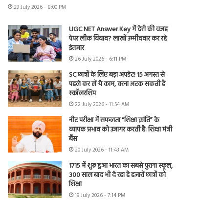
29 July 2026 - 8:00 PM
UGC NET Answer Key में देरी की वजह
पेपर लीक विवाद? लाखों उम्मीदवार कर रहे
इंतजार
26 July 2026 - 6:11 PM
SC छात्रों के लिए बड़ा अपडेट! 15 अगस्त से
पहले कर लें ये काम, वरना अटक सकती है
स्कॉलरशिप
22 July 2026 - 11:54 AM
नीट परीक्षा में सफलता “शिक्षा क्रांति” के
व्यापक प्रभाव को उजागर करती है: शिक्षा मंत्री
बैंस
20 July 2026 - 11:43 AM
1715 में शुरू हुआ भारत का सबसे पुराना स्कूल,
300 साल बाद भी दे रहा है हजारों छात्रों को
शिक्षा
19 July 2026 - 7:14 PM