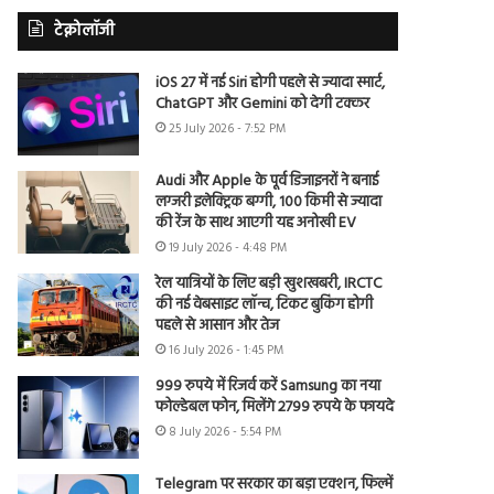
टेक्नोलॉजी
iOS 27 में नई Siri होगी पहले से ज्यादा स्मार्ट,
ChatGPT और Gemini को देगी टक्कर
25 July 2026 - 7:52 PM
Audi और Apple के पूर्व डिजाइनरों ने बनाई
लग्जरी इलेक्ट्रिक बग्गी, 100 किमी से ज्यादा
की रेंज के साथ आएगी यह अनोखी EV
19 July 2026 - 4:48 PM
रेल यात्रियों के लिए बड़ी खुशखबरी, IRCTC
की नई वेबसाइट लॉन्च, टिकट बुकिंग होगी
पहले से आसान और तेज
16 July 2026 - 1:45 PM
999 रुपये में रिजर्व करें Samsung का नया
फोल्डेबल फोन, मिलेंगे 2799 रुपये के फायदे
8 July 2026 - 5:54 PM
Telegram पर सरकार का बड़ा एक्शन, फिल्में